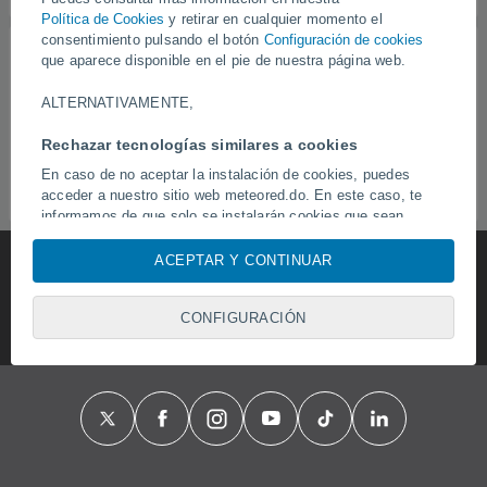
Política de Cookies
y retirar en cualquier momento el
consentimiento pulsando el botón
Configuración de cookies
En esta página podrá encontrar el significado de los
que aparece disponible en el pie de nuestra página web.
diferentes iconos usados en el portal de manera
informativa y como complemento a los datos y
ALTERNATIVAMENTE,
temperaturas registrados.
Rechazar tecnologías similares a cookies
Aquí podrá consultar la información relativa a símbolos
atmosféricos, vientos, índices UV y nuestras
En caso de no aceptar la instalación de cookies, puedes
acceder a nuestro sitio web meteored.do. En este caso, te
recomendaciones principales para su seguridad.
informamos de que solo se instalarán cookies que sean
necesarias para garantizar la navegación por el sitio web,
pero no se utilizarán cookies para analizar el comportamiento
ACEPTAR Y CONTINUAR
ni para mostrar publicidad o contenido personalizado, aunque
sí podrás visualizar publicidad general no personalizada.
CONFIGURACIÓN
Puedes rechazar la instalación de cookies y acceder a
nuestro sitio web a través de este abono pulsando el botón
"Rechazar".
Con su consentimiento, nosotros y
nuestros socios
usamos
cookies, identificadores únicos o tecnologías similares para
almacenar, acceder y procesar datos personales como su
visita en este sitio web, las direcciones IP y los
identificadores de cookies. Es posible que algunos