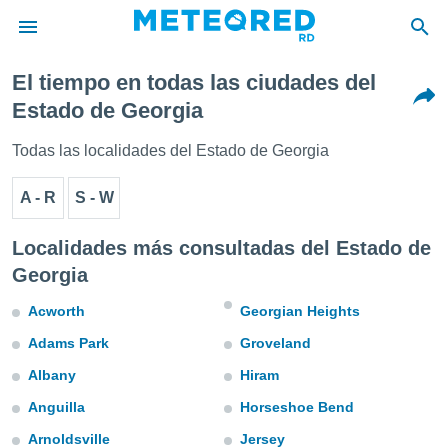
El tiempo en todas las ciudades del
privacidad
Estado de Georgia
o de
Todas las localidades del Estado de Georgia
o) ha sido
or
A - R
S - W
es para
ue la
 que se
Localidades más consultadas del Estado de
e calidad.
Georgia
eder a este
ediante las
Acworth
Georgian Heights
opciones:
Adams Park
Groveland
ookies y
e forma
Albany
Hiram
Anguilla
Horseshoe Bend
d digital
ada, basada
Arnoldsville
Jersey