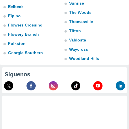
ublicidad y
Sunrise
Eelbeck
The Woods
do en
Elpino
 mismo.
Thomasville
sultar más
Flowers Crossing
 en nuestra
Tifton
Flowery Branch
 Cookies
y
Valdosta
ualquier
Folkston
Waycross
ento
Georgia Southern
 botón
Woodland Hills
ación de
kies
 disponible
Síguenos
e nuestra
.
IVAMENTE,
as
 a cookies
 no aceptar