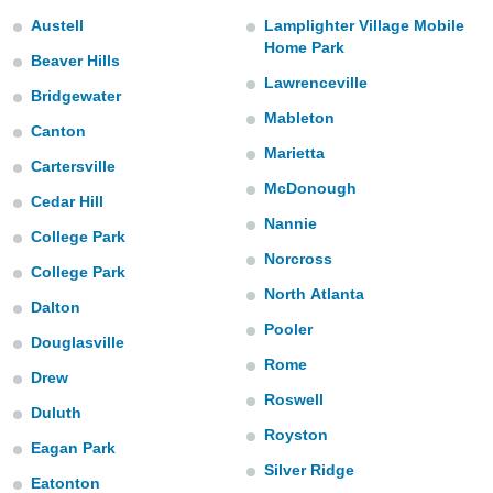
mación
Austell
Lamplighter Village Mobile
ediante
Home Park
ecnologías
Beaver Hills
nos permite
Lawrenceville
estra
Bridgewater
ara seguir
Mableton
Canton
e contenido
ACEPTAR
stándares
Marietta
Y
Cartersville
sin coste.
CONTINUAR
McDonough
Cedar Hill
 botón
Nannie
continuar",
College Park
CONFIGURACIÓN
der a la
Norcross
ndo la
College Park
 de todas
North Atlanta
Dalton
, ya sean
Pooler
de nuestros
Douglasville
 nos
Rome
Drew
 y análisis
Roswell
Duluth
tamiento en
Royston
b, así como
Eagan Park
un perfil
Silver Ridge
para
Eatonton