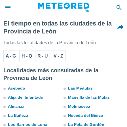
El tiempo en todas las ciudades de la
privacidad
Provincia de León
o de
Todas las localidades de la Provincia de León
o) ha sido
or
A - G
H - Q
R - U
V - Z
es para
ue la
 que se
Localidades más consultadas de la
e calidad.
Provincia de León
eder a este
ediante las
Acebedo
Las Médulas
opciones:
Alija del Infantado
Mansilla de las Mulas
ookies y
e forma
Almanza
Molinaseca
La Bañeza
Noceda del Bierzo
d digital
ada, basada
Los Barrios de Luna
La Pola de Gordón