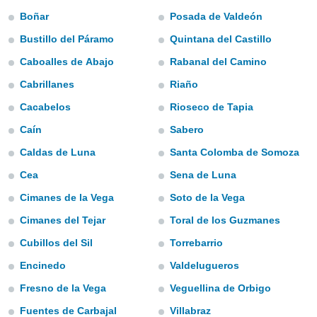
mación
Boñar
Posada de Valdeón
ediante
ecnologías
Bustillo del Páramo
Quintana del Castillo
nos permite
estra
Caboalles de Abajo
Rabanal del Camino
ara seguir
Cabrillanes
Riaño
e contenido
ACEPTAR
stándares
Y
Cacabelos
Rioseco de Tapia
sin coste.
CONTINUAR
Caín
Sabero
 botón
continuar",
Caldas de Luna
Santa Colomba de Somoza
CONFIGURACIÓN
der a la
ndo la
Cea
Sena de Luna
 de todas
Cimanes de la Vega
Soto de la Vega
, ya sean
de nuestros
Cimanes del Tejar
Toral de los Guzmanes
 nos
Cubillos del Sil
Torrebarrio
 y análisis
Encinedo
Valdelugueros
tamiento en
b, así como
Fresno de la Vega
Veguellina de Orbigo
un perfil
para
Fuentes de Carbajal
Villabraz