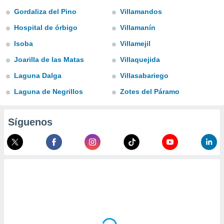
ublicidad y
Gordaliza del Pino
Villamandos
do en
Hospital de órbigo
Villamanín
 mismo.
sultar más
Isoba
Villamejil
 en nuestra
Joarilla de las Matas
Villaquejida
 Cookies
y
ualquier
Laguna Dalga
Villasabariego
ento
Laguna de Negrillos
Zotes del Páramo
 botón
ación de
kies
Síguenos
 disponible
e nuestra
.
IVAMENTE,
as
 a cookies
 no aceptar