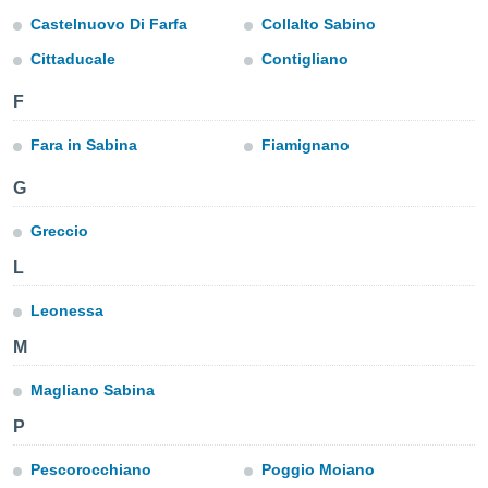
mación
Castelnuovo Di Farfa
Collalto Sabino
ediante
ecnologías
Cittaducale
Contigliano
nos permite
estra
F
ara seguir
e contenido
ACEPTAR
Fara in Sabina
Fiamignano
stándares
Y
sin coste.
CONTINUAR
G
 botón
continuar",
Greccio
CONFIGURACIÓN
der a la
L
ndo la
 de todas
, ya sean
Leonessa
de nuestros
M
 nos
Magliano Sabina
 y análisis
tamiento en
P
b, así como
un perfil
Pescorocchiano
Poggio Moiano
para