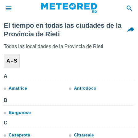
El tiempo en todas las ciudades de la
privacidad
Provincia de Rieti
o de
Todas las localidades de la Provincia de Rieti
o) ha sido
or
A - S
es para
ue la
 que se
A
e calidad.
eder a este
Amatrice
Antrodoco
ediante las
opciones:
B
ookies y
Borgorose
e forma
C
d digital
ada, basada
Casaprota
Cittareale