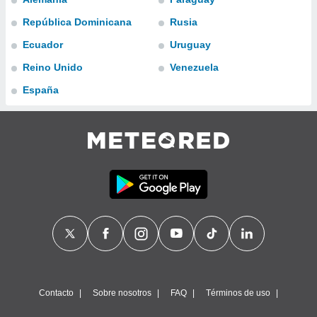
ublicidad y
República Dominicana
Rusia
do en
Ecuador
Uruguay
 mismo.
sultar más
Reino Unido
Venezuela
 en nuestra
 Cookies
y
España
ualquier
ento
 botón
ación de
kies
 disponible
e nuestra
.
IVAMENTE,
as
 a cookies
Contacto
Sobre nosotros
FAQ
Términos de uso
 no aceptar