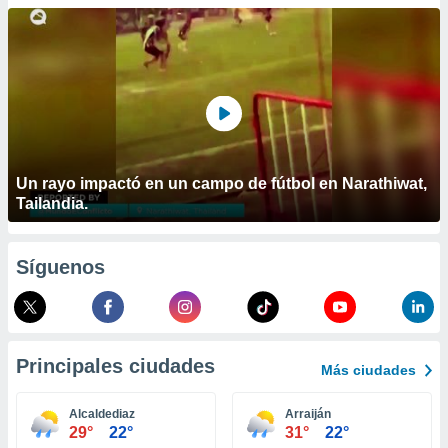
ublicidad y
do en
 mismo.
sultar más
 en nuestra
 Cookies
y
ualquier
ento
Un rayo impactó en un campo de fútbol en Narathiwat,
 botón
Tailandia.
ación de
kies
 disponible
Síguenos
e nuestra
.
IVAMENTE,
Principales ciudades
Más ciudades
as
 a cookies
Alcaldediaz
Arraiján
29°
22°
31°
22°
 no aceptar