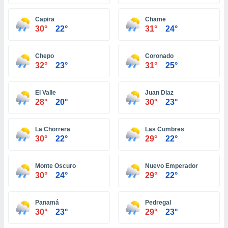
ón de
uedes
Capira
Chame
uestro sitio
30°
22°
31°
24°
ed.do. En
te
 de que
Chepo
Coronado
talarán
32°
23°
31°
25°
e sean
para
a
El Valle
Juan Diaz
por el sitio
28°
20°
30°
23°
o se
cookies para
La Chorrera
Las Cumbres
nto ni para
30°
22°
29°
22°
licidad o
Monte Oscuro
Nuevo Emperador
ado, aunque
30°
24°
29°
22°
sualizar
general no
ada. Puedes
Panamá
Pedregal
 instalación
30°
23°
29°
23°
y acceder a
io web a