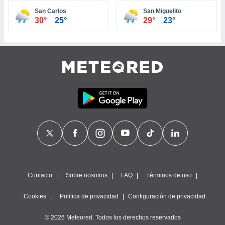
ste abono
San Carlos
San Miguelito
 botón
30°
25°
29°
23°
.
nto,
cios
kies,
ores únicos
as similares
nar,
rocesar
onales como
 este sitio
recciones IP
ficadores de
 posible
s
Contacto
Sobre nosotros
FAQ
Términos de uso
 traten tus
nales en
Cookies
Política de privacidad
Configuración de privacidad
 interés
go a lo que
© 2026 Meteored. Todos los derechos reservados
nerte. Para