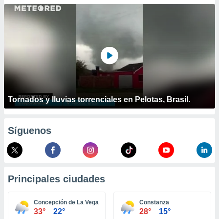
ublicidad y
do en
 mismo.
sultar más
 en nuestra
 Cookies
y
ualquier
ento
 botón
Tornados y lluvias torrenciales en Pelotas, Brasil.
ación de
kies
 disponible
Síguenos
e nuestra
.
IVAMENTE,
Principales ciudades
as
 a cookies
Concepción de La Vega
Constanza
33°
22°
28°
15°
 no aceptar