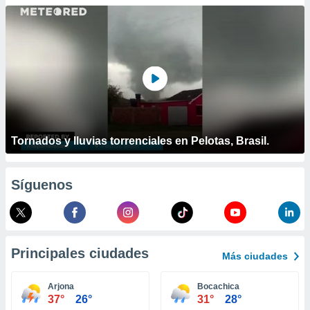
ublicidad y
do en
 mismo.
sultar más
 en nuestra
 Cookies
y
ualquier
ento
 botón
Tornados y lluvias torrenciales en Pelotas, Brasil.
ación de
kies
 disponible
Síguenos
e nuestra
.
IVAMENTE,
Principales ciudades
Más ciudades
as
 a cookies
Arjona
Bocachica
37°
26°
31°
28°
 no aceptar