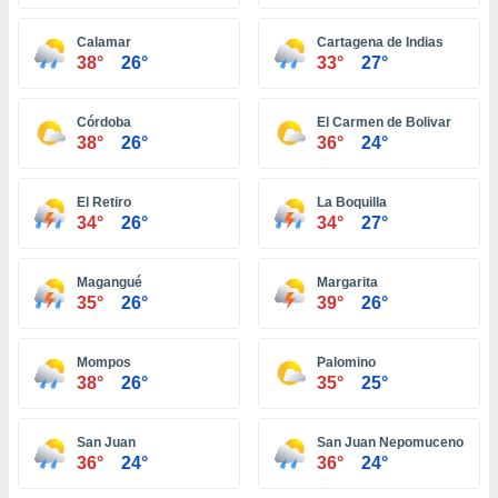
ón de
uedes
Calamar
Cartagena de Indias
uestro sitio
38°
26°
33°
27°
ed.do. En
te
 de que
Córdoba
El Carmen de Bolivar
talarán
38°
26°
36°
24°
e sean
para
a
El Retiro
La Boquilla
por el sitio
34°
26°
34°
27°
o se
cookies para
Magangué
Margarita
nto ni para
35°
26°
39°
26°
licidad o
Mompos
Palomino
ado, aunque
38°
26°
35°
25°
sualizar
general no
ada. Puedes
San Juan
San Juan Nepomuceno
 instalación
36°
24°
36°
24°
y acceder a
io web a