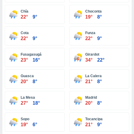
ón de
uedes
Chía
Choconta
uestro sitio
22°
9°
19°
8°
ed.do. En
te
 de que
Cota
Funza
talarán
22°
9°
22°
9°
e sean
para
a
Fusagasugá
Girardot
por el sitio
23°
16°
34°
22°
o se
cookies para
Guasca
La Calera
nto ni para
20°
8°
21°
8°
licidad o
La Mesa
Madrid
ado, aunque
27°
18°
20°
8°
sualizar
general no
ada. Puedes
Sopo
Tocancipa
 instalación
19°
6°
21°
9°
y acceder a
io web a