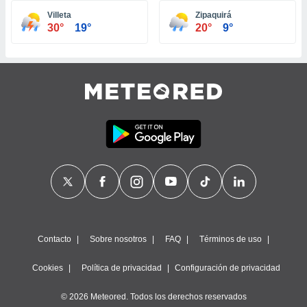
ste abono
Villeta
Zipaquirá
 botón
30°
19°
20°
9°
.
nto,
cios
kies,
ores únicos
as similares
nar,
rocesar
onales como
 este sitio
recciones IP
ficadores de
 posible
s
Contacto
Sobre nosotros
FAQ
Términos de uso
 traten tus
nales en
Cookies
Política de privacidad
Configuración de privacidad
 interés
go a lo que
© 2026 Meteored. Todos los derechos reservados
nerte. Para