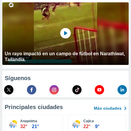
ublicidad y
do en
 mismo.
sultar más
 en nuestra
 Cookies
y
ualquier
ento
Un rayo impactó en un campo de fútbol en Narathiwat,
 botón
Tailandia.
ación de
kies
 disponible
Síguenos
e nuestra
.
IVAMENTE,
Principales ciudades
Más ciudades
as
 a cookies
Anapoima
Cajica
32°
21°
22°
9°
 no aceptar