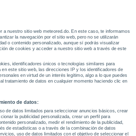
36°
30°
22°
18°
r a nuestro sitio web meteored.do. En este caso, te informamos
Agua Viva
Bolivia
tizar la navegación por el sitio web, pero no se utilizarán
dad o contenido personalizado, aunque sí podrás visualizar
ción de cookies y acceder a nuestro sitio web a través de este
31°
es, identificadores únicos o tecnologías similares para
17°
n este sitio web, las direcciones IP y los identificadores de
Trujillo
32°
rsonales en virtud de un interés legítimo, algo a lo que puedes
20°
 al tratamiento de datos en cualquier momento haciendo clic en
Valera
26°
15°
Bocono
miento de datos:
25°
uso de datos limitados para seleccionar anuncios básicos, crear
11°
ccionar la publicidad personalizada, crear un perfil para
rta
ontenido personalizado, medir el rendimiento de la publicidad,
vés de estadísticas o a través de la combinación de datos
rvicios, uso de datos limitados con el objetivo de seleccionar el