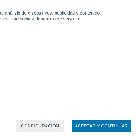
e análisis de dispositivos, publicidad y contenido
n de audiencia y desarrollo de servicios.
Leaflet
|
©
OpenStreetMap
|
ECMWF
by © Meteored
CONFIGURACIÓN
ACEPTAR Y CONTINUAR