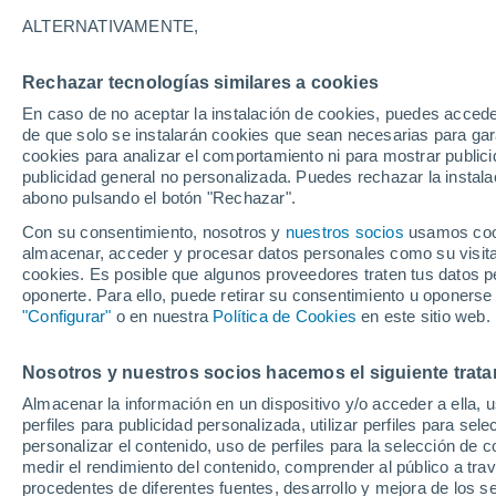
ALTERNATIVAMENTE,
Rechazar tecnologías similares a cookies
En caso de no aceptar la instalación de cookies, puedes accede
de que solo se instalarán cookies que sean necesarias para garan
31°
cookies para analizar el comportamiento ni para mostrar publici
27°
publicidad general no personalizada. Puedes rechazar la instala
35°
La Ceiba
24°
abono pulsando el botón "Rechazar".
Sabana de
Mendoza
Con su consentimiento, nosotros y
nuestros socios
usamos cooki
almacenar, acceder y procesar datos personales como su visita e
cookies. Es posible que algunos proveedores traten tus datos pe
oponerte. Para ello, puede retirar su consentimiento u oponerse
"Configurar"
o en nuestra
Política de Cookies
en este sitio web.
Nosotros y nuestros socios hacemos el siguiente trata
Almacenar la información en un dispositivo y/o acceder a ella, 
perfiles para publicidad personalizada, utilizar perfiles para sele
La Pue
personalizar el contenido, uso de perfiles para la selección de c
medir el rendimiento del contenido, comprender al público a tra
procedentes de diferentes fuentes, desarrollo y mejora de los se