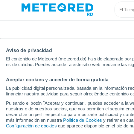
Aviso de privacidad
El contenido de Meteored (meteored.do) ha sido elaborado por p
es de calidad. Puedes acceder a este sitio web mediante las si
Aceptar cookies y acceder de forma gratuita
Inicio
Venezuela
Estado de Trujillo
La publicidad digital personalizada, basada en la información r
financiar nuestra actividad para seguir ofreciéndote contenido c
Tiempo en el Estado de 
Pulsando el botón "Aceptar y continuar", puedes acceder a la w
nuestras o de nuestros socios, que nos permiten el seguimiento
desarrollar un perfil específico para mostrarte publicidad y co
Hoy, 8 agosto
Todo el día
Símbolo
más información en nuestra
Política de Cookies
y retirar en cu
Configuración de cookies
que aparece disponible en el pie de n