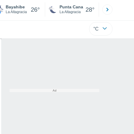
Bayahibe
Punta Cana
Santo
26°
28°
La Altagracia
La Altagracia
Santo
°C