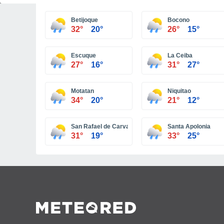
Betijoque
Bocono
32°
20°
26°
15°
Escuque
La Ceiba
27°
16°
31°
27°
Motatan
Niquitao
34°
20°
21°
12°
San Rafael de Carvajal
Santa Apolonia
31°
19°
33°
25°