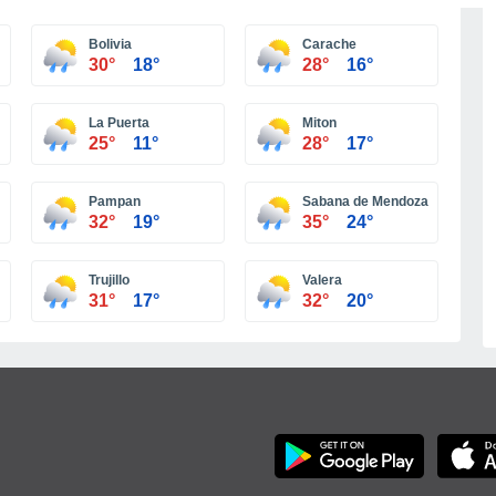
Más ciudades
Bolivia
Carache
30°
18°
28°
16°
La Puerta
Miton
25°
11°
28°
17°
Pampan
Sabana de Mendoza
32°
19°
35°
24°
Trujillo
Valera
31°
17°
32°
20°