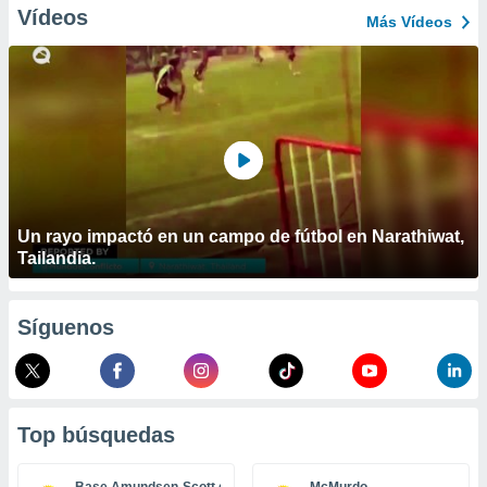
ublicidad y
Vídeos
Más Vídeos
do en
 mismo.
sultar más
 en nuestra
 Cookies
y
ualquier
ento
 botón
ación de
Un rayo impactó en un campo de fútbol en Narathiwat,
kies
Tailandia.
 disponible
e nuestra
.
Síguenos
IVAMENTE,
as
Top búsquedas
 a cookies
 no aceptar