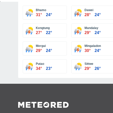
Bhamo
Dawei
31°
24°
28°
24°
Kengtung
Mandalay
27°
22°
29°
24°
Mergui
Mingaladon
29°
24°
30°
24°
Putao
Sittwe
34°
23°
29°
26°