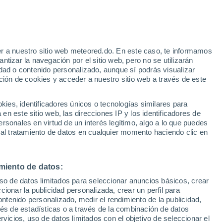
23°
Putao
33°
°
24°
°
Myitkyina
r a nuestro sitio web meteored.do. En este caso, te informamos
tizar la navegación por el sitio web, pero no se utilizarán
27°
dad o contenido personalizado, aunque sí podrás visualizar
21°
29°
ción de cookies y acceder a nuestro sitio web a través de este
Lashio
24°
27°
lay
22°
es, identificadores únicos o tecnologías similares para
Kengtung
n este sitio web, las direcciones IP y los identificadores de
rsonales en virtud de un interés legítimo, algo a lo que puedes
 al tratamiento de datos en cualquier momento haciendo clic en
30°
30°
24°
24°
miento de datos:
on
Hpa-An
uso de datos limitados para seleccionar anuncios básicos, crear
ccionar la publicidad personalizada, crear un perfil para
28°
ontenido personalizado, medir el rendimiento de la publicidad,
24°
vés de estadísticas o a través de la combinación de datos
Dawei
29°
rvicios, uso de datos limitados con el objetivo de seleccionar el