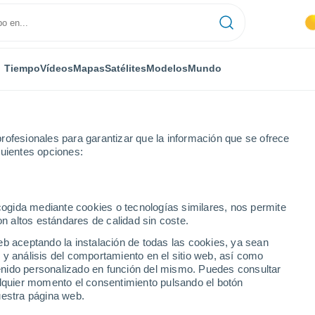
Tiempo
Vídeos
Mapas
Satélites
Modelos
Mundo
rofesionales para garantizar que la información que se ofrece
guientes opciones:
ecogida mediante cookies o tecnologías similares, nos permite
on altos estándares de calidad sin coste.
onóstico a 14 días
eb aceptando la instalación de todas las cookies, ya sean
 y análisis del comportamiento en el sitio web, así como
ntenido personalizado en función del mismo. Puedes consultar
alquier momento el consentimiento pulsando el botón
uestra página web.
34°