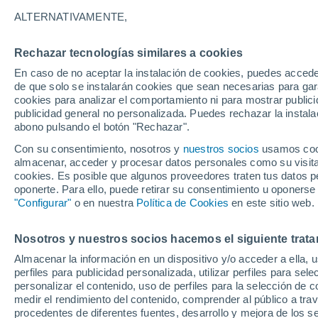
ALTERNATIVAMENTE,
33
Rechazar tecnologías similares a cookies
24
Homalin
En caso de no aceptar la instalación de cookies, puedes accede
de que solo se instalarán cookies que sean necesarias para garan
cookies para analizar el comportamiento ni para mostrar publici
publicidad general no personalizada. Puedes rechazar la instala
abono pulsando el botón "Rechazar".
Manda
Con su consentimiento, nosotros y
nuestros socios
usamos cooki
29°
almacenar, acceder y procesar datos personales como su visita e
26°
Sittwe
cookies. Es posible que algunos proveedores traten tus datos pe
29°
oponerte. Para ello, puede retirar su consentimiento u oponerse
25°
"Configurar"
o en nuestra
Política de Cookies
en este sitio web.
Thandwe
Nosotros y nuestros socios hacemos el siguiente trata
Yang
Almacenar la información en un dispositivo y/o acceder a ella, 
perfiles para publicidad personalizada, utilizar perfiles para sele
29°
personalizar el contenido, uso de perfiles para la selección de c
26°
medir el rendimiento del contenido, comprender al público a tra
Islas Coco
procedentes de diferentes fuentes, desarrollo y mejora de los se