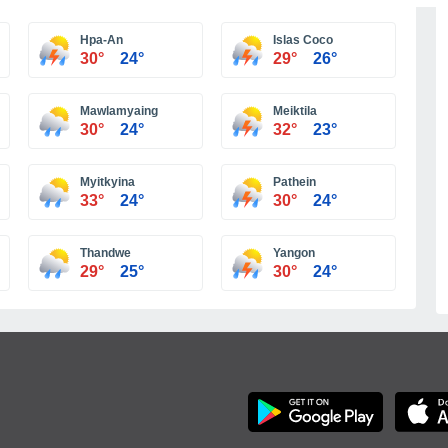
Más ciudades
Hpa-An
Islas Coco
30°
24°
29°
26°
Mawlamyaing
Meiktila
30°
24°
32°
23°
Myitkyina
Pathein
33°
24°
30°
24°
Thandwe
Yangon
29°
25°
30°
24°