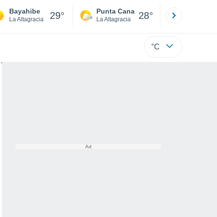
Bayahibe
Punta Cana
Santo
29°
28°
La Altagracia
La Altagracia
Santo
°C