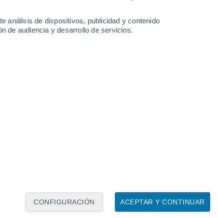
24°
Mergui
e análisis de dispositivos, publicidad y contenido
n de audiencia y desarrollo de servicios.
Leaflet
|
©
OpenStreetMap
|
ECMWF
by © Meteored
CONFIGURACIÓN
ACEPTAR Y CONTINUAR