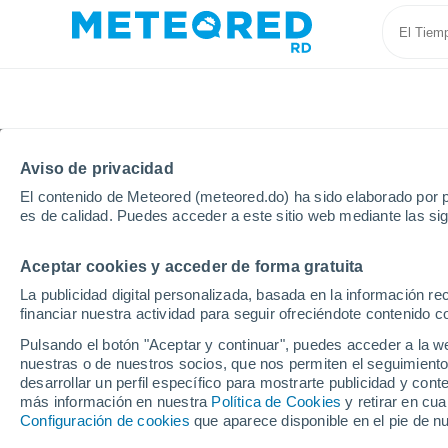
Aviso de privacidad
El contenido de Meteored (meteored.do) ha sido elaborado por p
es de calidad. Puedes acceder a este sitio web mediante las si
Aceptar cookies y acceder de forma gratuita
Inicio
Birmania
La publicidad digital personalizada, basada en la información r
financiar nuestra actividad para seguir ofreciéndote contenido c
Tiempo en Birmania. Pr
Pulsando el botón "Aceptar y continuar", puedes acceder a la w
nuestras o de nuestros socios, que nos permiten el seguimiento
desarrollar un perfil específico para mostrarte publicidad y co
Hoy, 7 agosto
Todo el día
Símbolo
más información en nuestra
Política de Cookies
y retirar en cu
Configuración de cookies
que aparece disponible en el pie de n