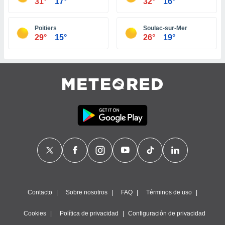
31°
17°
32°
16°
ste abono
 botón
.
Poitiers
Soulac-sur-Mer
29°
15°
26°
19°
nto,
cios
kies,
ores únicos
as similares
nar,
rocesar
onales como
 este sitio
recciones IP
ficadores de
 posible
s
 traten tus
Contacto
Sobre nosotros
FAQ
Términos de uso
nales en
 interés
go a lo que
Cookies
Política de privacidad
Configuración de privacidad
nerte. Para