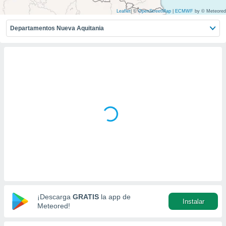
mación
ediante
Leaflet
|
©
OpenStreetMap
|
ECMWF
by © Meteored
ecnologías
Departamentos Nueva Aquitania
nos permite
estra
ara seguir
e contenido
ACEPTAR
stándares
Y
sin coste.
CONTINUAR
 botón
continuar",
CONFIGURACIÓN
der a la
ndo la
 de todas
, ya sean
de nuestros
 nos
 y análisis
tamiento en
¡Descarga
GRATIS
la app de
b, así como
Instalar
Meteored!
un perfil
para