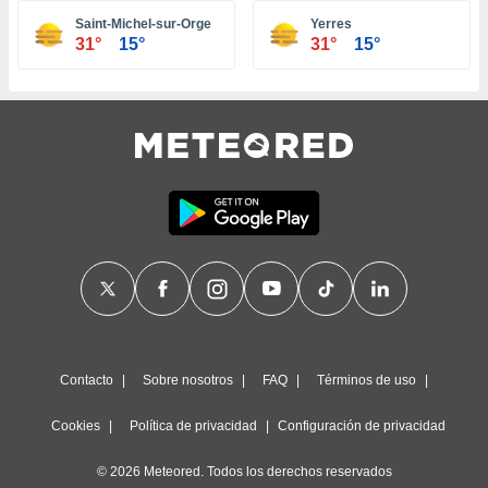
ste abono
Saint-Michel-sur-Orge
Yerres
 botón
31°
15°
31°
15°
.
nto,
cios
kies,
ores únicos
as similares
nar,
rocesar
onales como
 este sitio
recciones IP
ficadores de
 posible
s
Contacto
Sobre nosotros
FAQ
Términos de uso
 traten tus
nales en
Cookies
Política de privacidad
Configuración de privacidad
 interés
go a lo que
© 2026 Meteored. Todos los derechos reservados
nerte. Para