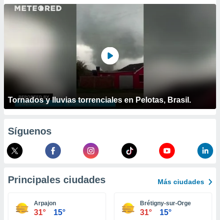
ublicidad y
do en
 mismo.
sultar más
 en nuestra
 Cookies
y
ualquier
ento
 botón
Tornados y lluvias torrenciales en Pelotas, Brasil.
ación de
kies
 disponible
Síguenos
e nuestra
.
IVAMENTE,
Principales ciudades
Más ciudades
as
 a cookies
Arpajon
Brétigny-sur-Orge
31°
15°
31°
15°
 no aceptar