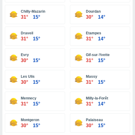
ón de
uedes
Chilly-Mazarin
Dourdan
uestro sitio
31°
15°
30°
14°
ed.do. En
te
 de que
Draveil
Etampes
talarán
31°
15°
31°
14°
e sean
para
a
Evry
Gif-sur-Yvette
por el sitio
30°
15°
31°
15°
o se
cookies para
Les Ulis
Massy
nto ni para
30°
15°
31°
15°
licidad o
Mennecy
Milly-la-Forêt
ado, aunque
31°
15°
31°
14°
sualizar
general no
ada. Puedes
Montgeron
Palaiseau
 instalación
30°
15°
30°
15°
y acceder a
io web a