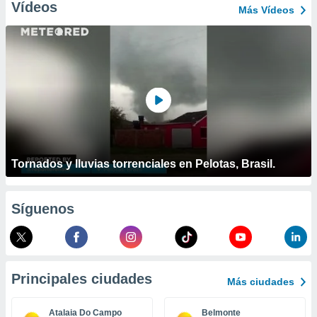
ublicidad y
Vídeos
Más Vídeos
do en
 mismo.
sultar más
 en nuestra
 Cookies
y
ualquier
ento
 botón
ación de
Tornados y lluvias torrenciales en Pelotas, Brasil.
kies
 disponible
e nuestra
.
Síguenos
IVAMENTE,
as
Principales ciudades
Más ciudades
 a cookies
 no aceptar
Atalaia Do Campo
Belmonte