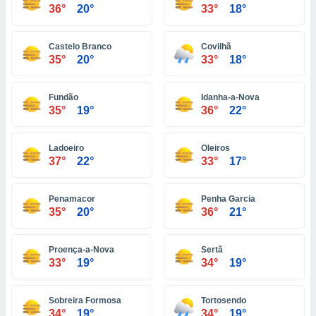
ón de
36°
20°
33°
18°
uedes
uestro sitio
ed.do. En
Castelo Branco
Covilhã
te
35°
20°
33°
18°
 de que
talarán
e sean
Fundão
Idanha-a-Nova
35°
19°
36°
22°
para
a
por el sitio
Ladoeiro
Oleiros
o se
37°
22°
33°
17°
cookies para
nto ni para
Penamacor
Penha Garcia
licidad o
35°
20°
36°
21°
ado, aunque
sualizar
Proença-a-Nova
Sertã
general no
33°
19°
34°
19°
ada. Puedes
 instalación
y acceder a
Sobreira Formosa
Tortosendo
io web a
34°
19°
34°
19°