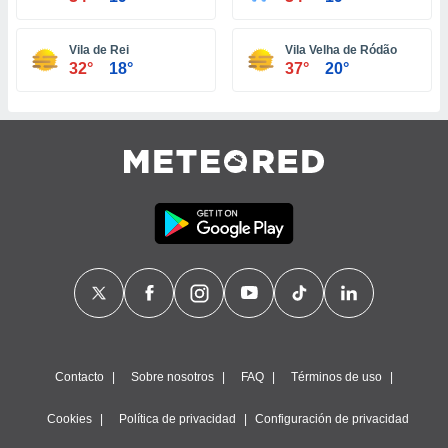
ste abono
 botón
Vila de Rei
Vila Velha de Ródão
.
32°
18°
37°
20°
nto,
cios
kies,
ores únicos
as similares
nar,
rocesar
onales como
 este sitio
recciones IP
ficadores de
 posible
s
 traten tus
Contacto
Sobre nosotros
FAQ
Términos de uso
nales en
 interés
Cookies
Política de privacidad
Configuración de privacidad
go a lo que
nerte. Para