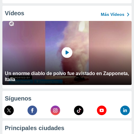
ublicidad y
Vídeos
do en
Más Vídeos
 mismo.
sultar más
 en nuestra
 Cookies
y
ualquier
ento
 botón
ación de
kies
Un enorme diablo de polvo fue avistado en Zapponeta,
 disponible
Italia
e nuestra
.
Síguenos
IVAMENTE,
as
 a cookies
Principales ciudades
 no aceptar