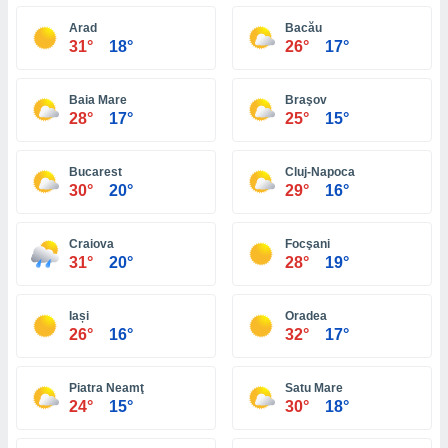
ón de
uedes
Arad
Bacău
uestro sitio
31°
18°
26°
17°
ed.do. En
te
 de que
Baia Mare
Braşov
28°
17°
25°
15°
talarán
e sean
para
Bucarest
Cluj-Napoca
a
30°
20°
29°
16°
por el sitio
o se
cookies para
Craiova
Focşani
31°
20°
28°
19°
nto ni para
licidad o
Iași
Oradea
ado, aunque
26°
16°
32°
17°
sualizar
general no
ada. Puedes
Piatra Neamţ
Satu Mare
 instalación
24°
15°
30°
18°
y acceder a
io web a