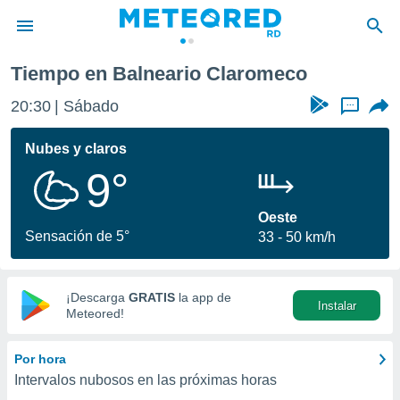
omeco
Tiempo en Balneario Claromeco
privacidad
20:30
Sábado
...
o de
o) ha sido
Nubes y claros
or
9°
es para
ue la
 que se
Oeste
e calidad.
Sensación de 5°
33
50 km/h
eder a este
ediante las
opciones:
¡Descarga
GRATIS
la app de
Instalar
ookies y
Meteored!
e forma
Por hora
d digital
Intervalos nubosos en las próximas horas
ada, basada