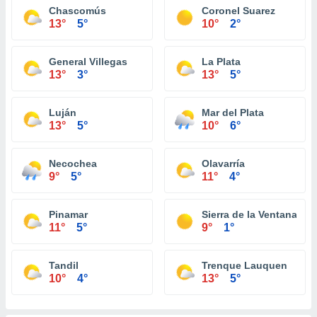
Chascomús
Coronel Suarez
13°
5°
10°
2°
General Villegas
La Plata
13°
3°
13°
5°
Luján
Mar del Plata
13°
5°
10°
6°
Necochea
Olavarría
9°
5°
11°
4°
Pinamar
Sierra de la Ventana
11°
5°
9°
1°
Tandil
Trenque Lauquen
10°
4°
13°
5°