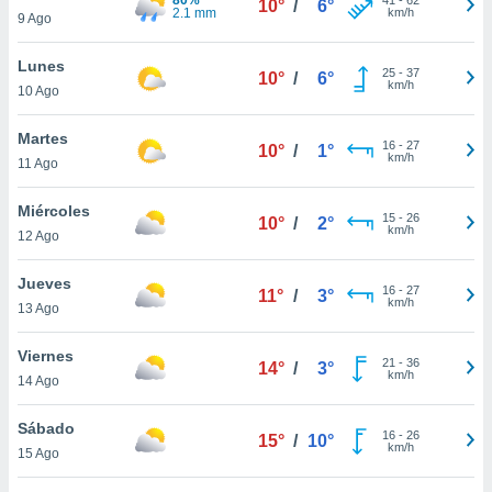
10°
/
6°
ublicidad y
2.1 mm
km/h
9 Ago
do en
Lunes
 mismo.
25
-
37
10°
/
6°
km/h
sultar más
10 Ago
 en nuestra
 Cookies
y
Martes
16
-
27
10°
/
1°
ualquier
km/h
11 Ago
ento
Miércoles
 botón
15
-
26
10°
/
2°
km/h
12 Ago
ación de
kies
 disponible
Jueves
16
-
27
11°
/
3°
e nuestra
km/h
13 Ago
.
Viernes
IVAMENTE,
21
-
36
14°
/
3°
km/h
14 Ago
as
Sábado
16
-
26
15°
/
10°
 a cookies
km/h
15 Ago
 no aceptar