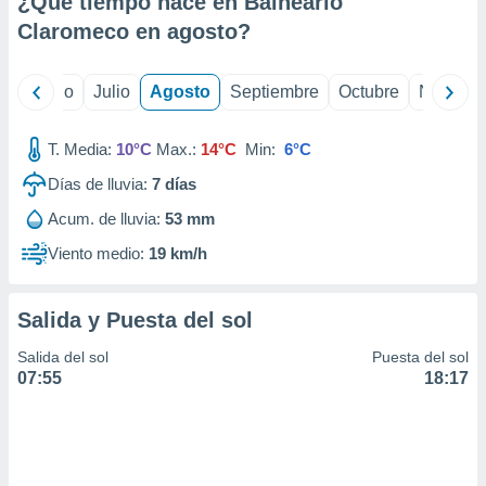
¿Qué tiempo hace en Balneario
ados con el
 seleccionar
Claromeco en
agosto
?
o.
calización
yo
Junio
Julio
Agosto
Septiembre
Octubre
Noviemb
precisa e
ión mediante
T. Media:
10°C
Max.:
14°C
Min:
6°C
, publicidad
Días de lluvia:
7
días
dos,
Acum. de lluvia:
53 mm
 publicidad
,
Viento medio:
19 km/h
ón de
 desarrollo
s.
Salida y Puesta del sol
tros 1199
Salida del sol
Puesta del sol
ios
07:55
18:17