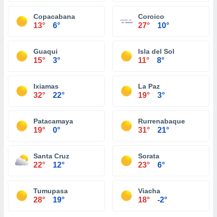
Copacabana
Coroico
13°
6°
27°
10°
Guaqui
Isla del Sol
15°
3°
11°
8°
Ixiamas
La Paz
32°
22°
19°
3°
Patacamaya
Rurrenabaque
19°
0°
31°
21°
Santa Cruz
Sorata
22°
12°
23°
6°
Tumupasa
Viacha
28°
19°
18°
-2°