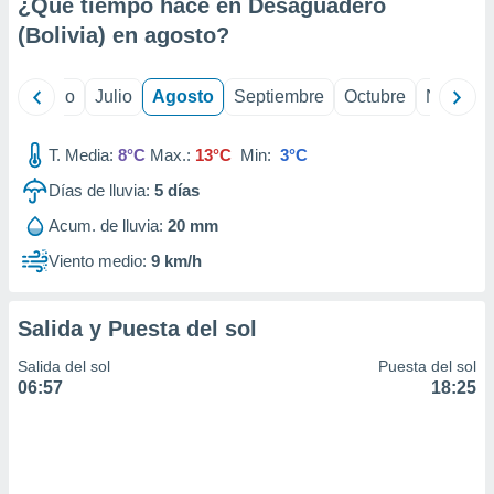
ados con el
¿Qué tiempo hace en Desaguadero
 seleccionar
(Bolivia) en
agosto
?
o.
calización
yo
Junio
Julio
Agosto
Septiembre
Octubre
Noviemb
precisa e
ión mediante
T. Media:
8°C
Max.:
13°C
Min:
3°C
, publicidad
Días de lluvia:
5
días
dos,
 publicidad
Acum. de lluvia:
20 mm
,
Viento medio:
9 km/h
ón de
 desarrollo
s.
Salida y Puesta del sol
tros 1199
ios
Salida del sol
Puesta del sol
06:57
18:25