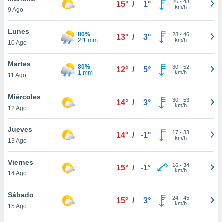
26
-
43
ublicidad y
15°
/
1°
km/h
9 Ago
do en
Lunes
 mismo.
80%
28
-
46
13°
/
3°
2.1 mm
km/h
sultar más
10 Ago
 en nuestra
 Cookies
y
Martes
80%
30
-
52
12°
/
5°
ualquier
1 mm
km/h
11 Ago
ento
Miércoles
 botón
30
-
53
14°
/
3°
km/h
ación de
12 Ago
kies
 disponible
Jueves
17
-
33
14°
/
-1°
e nuestra
km/h
13 Ago
.
Viernes
IVAMENTE,
16
-
34
15°
/
-1°
km/h
14 Ago
as
Sábado
24
-
45
15°
/
3°
 a cookies
km/h
15 Ago
 no aceptar