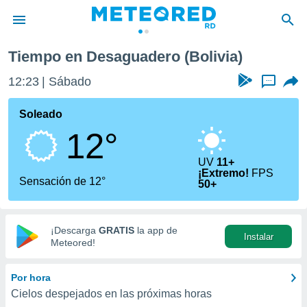
Tiempo en Desaguadero (Bolivia)
privacidad
12:23
Sábado
...
o de
o) ha sido
Soleado
or
12°
es para
ue la
 que se
UV
11+
¡Extremo!
FPS
e calidad.
Sensación de 12°
50+
eder a este
ediante las
opciones:
¡Descarga
GRATIS
la app de
Instalar
ookies y
Meteored!
e forma
Por hora
d digital
Cielos despejados en las próximas horas
ada, basada