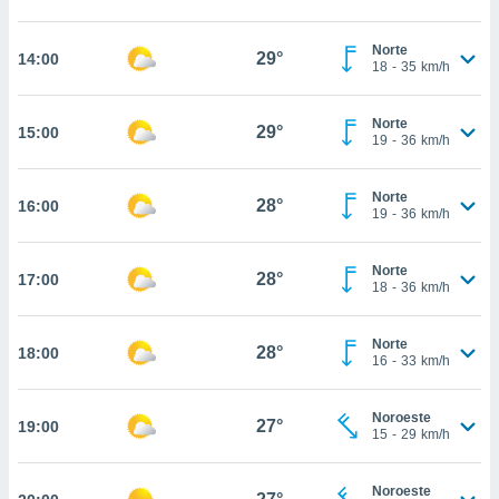
nos permite
estra
ara seguir
Norte
29°
14:00
18
-
35
km/h
e contenido
ACEPTAR
stándares
Y
sin coste.
CONTINUAR
Norte
29°
15:00
19
-
36
km/h
 botón
continuar",
CONFIGURACIÓN
der a la
Norte
28°
16:00
ndo la
19
-
36
km/h
 de todas
, ya sean
Norte
de nuestros
28°
17:00
18
-
36
km/h
 nos
 y análisis
Norte
28°
18:00
tamiento en
16
-
33
km/h
b, así como
un perfil
Noroeste
para
27°
19:00
15
-
29
km/h
ublicidad y
do en
Noroeste