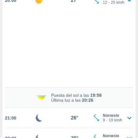
27°
20:00
 mismo.
12
-
25
km/h
sultar más
 en nuestra
 Cookies
y
ualquier
ento
 botón
ación de
kies
 disponible
e nuestra
.
IVAMENTE,
Puesta del sol a las
19:58
Última luz a las
20:26
as
 a cookies
Noroeste
 no aceptar
26°
21:00
9
-
19
km/h
ón de
uedes
uestro sitio
Noroeste