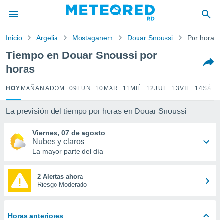
privacidad
o de
Inicio
Argelia
Mostaganem
Douar Snoussi
Por horas
o) ha sido
Tiempo en Douar Snoussi por
or
horas
es para
ue la
 que se
HOY
MAÑANA
DOM. 09
LUN. 10
MAR. 11
MIÉ. 12
JUE. 13
VIE. 14
SÁB.
e calidad.
eder a este
La previsión del tiempo por horas en Douar Snoussi
ediante las
opciones:
Viernes, 07 de agosto
Nubes y claros
ookies y
La mayor parte del día
e forma
d digital
2 Alertas ahora
Riesgo Moderado
ada, basada
mación
ediante
ecnologías
Horas anteriores