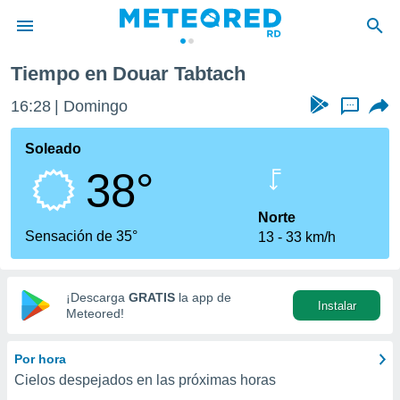
Tiempo en Douar Tabtach
privacidad
16:28
Domingo
...
o de
o) ha sido
Soleado
or
38°
es para
ue la
 que se
Norte
e calidad.
Sensación de 35°
13
33 km/h
eder a este
ediante las
opciones:
¡Descarga
GRATIS
la app de
Instalar
ookies y
Meteored!
e forma
Por hora
d digital
Cielos despejados en las próximas horas
ada, basada