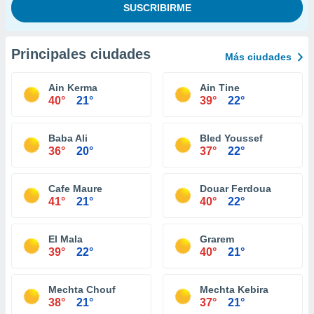
Principales ciudades
Más ciudades
Ain Kerma
Ain Tine
40°
21°
39°
22°
Baba Ali
Bled Youssef
36°
20°
37°
22°
Cafe Maure
Douar Ferdoua
41°
21°
40°
22°
El Mala
Grarem
39°
22°
40°
21°
Mechta Chouf
Mechta Kebira
38°
21°
37°
21°