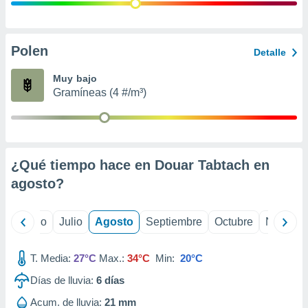
ados con el
 seleccionar
o.
calización
Polen
Detalle
precisa e
ión mediante
Muy bajo
Gramíneas (4 #/m³)
, publicidad
dos,
 publicidad
,
¿Qué tiempo hace en Douar Tabtach en
ón de
 desarrollo
agosto
?
s.
tros 1199
yo
Junio
Julio
Agosto
Septiembre
Octubre
Noviemb
ios
T. Media:
27°C
Max.:
34°C
Min:
20°C
Días de lluvia:
6
días
Acum. de lluvia:
21 mm