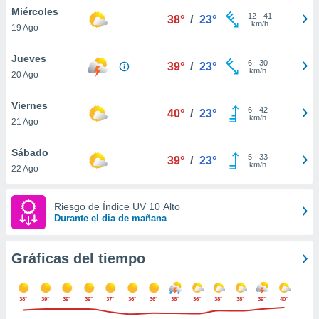
ste abono
Miércoles
12
-
41
38°
/
23°
 botón
km/h
19 Ago
.
Jueves
6
-
30
39°
/
23°
km/h
nto,
20 Ago
cios
Viernes
6
-
42
40°
/
23°
kies,
km/h
21 Ago
ores únicos
as similares
Sábado
nar,
5
-
33
39°
/
23°
km/h
rocesar
22 Ago
onales como
 este sitio
Riesgo de Índice UV 10 Alto
recciones IP
Durante el dia de mañana
ficadores de
 posible
s
Gráficas del tiempo
 traten tus
nales en
 interés
38°
39°
39°
39°
37°
36°
36°
36°
36°
38°
38°
39°
40°
go a lo que
nerte. Para