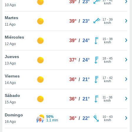
39°
/
23°
ublicidad y
km/h
10 Ago
do en
Martes
 mismo.
17
-
39
39°
/
23°
km/h
sultar más
11 Ago
 en nuestra
 Cookies
y
Miércoles
15
-
38
39°
/
24°
ualquier
km/h
12 Ago
ento
Jueves
 botón
18
-
45
37°
/
24°
km/h
13 Ago
ación de
kies
 disponible
Viernes
17
-
42
36°
/
21°
e nuestra
km/h
14 Ago
.
Sábado
IVAMENTE,
11
-
38
36°
/
21°
km/h
15 Ago
as
Domingo
50%
10
-
43
36°
/
22°
 a cookies
1.1 mm
km/h
16 Ago
 no aceptar