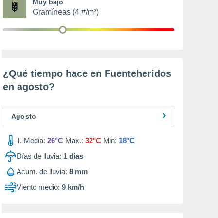
Muy bajo
Gramíneas (4 #/m³)
¿Qué tiempo hace en Fuenteheridos
en
agosto
?
Agosto
T. Media:
26°C
Max.:
32°C
Min:
18°C
Días de lluvia:
1
días
Acum. de lluvia:
8 mm
Viento medio:
9 km/h