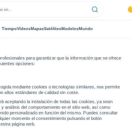
Tiempo
Vídeos
Mapas
Satélites
Modelos
Mundo
rofesionales para garantizar que la información que se ofrece
guientes opciones:
Fuenteheridos
ecogida mediante cookies o tecnologías similares, nos permite
on altos estándares de calidad sin coste.
dos
eb aceptando la instalación de todas las cookies, ya sean
 y análisis del comportamiento en el sitio web, así como
...
ntenido personalizado en función del mismo. Puedes consultar
alquier momento el consentimiento pulsando el botón
Por hora
uestra página web.
Intervalos nubosos en las
próximas horas