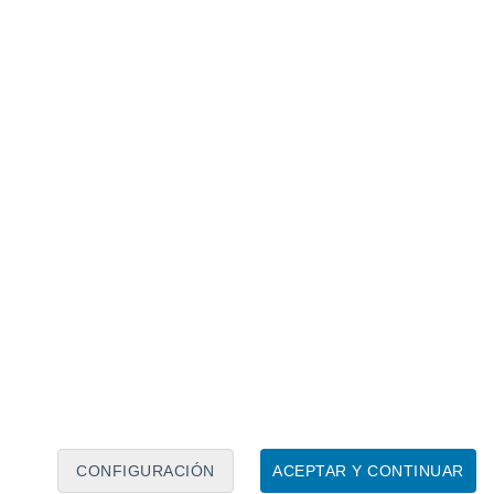
Calendario lunar
Lun
Mar
Mié
Jue
Vie
Sáb
Dom
9
10
11
12
13
14
15
16
17
18
19
20
21
22
CONFIGURACIÓN
ACEPTAR Y CONTINUAR