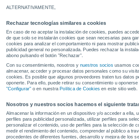
29°
ALTERNATIVAMENTE,
Rechazar tecnologías similares a cookies
Suroeste
En caso de no aceptar la instalación de cookies, puedes accede
Sensación de 28°
6
-
21 km/
de que solo se instalarán cookies que sean necesarias para garan
cookies para analizar el comportamiento ni para mostrar publici
publicidad general no personalizada. Puedes rechazar la instala
abono pulsando el botón "Rechazar".
Tiempo 1 - 7 días
Mapa de nubosidad
Satélites
M
Con su consentimiento, nosotros y
nuestros socios
usamos cooki
almacenar, acceder y procesar datos personales como su visita e
cookies. Es posible que algunos proveedores traten tus datos pe
oponerte. Para ello, puede retirar su consentimiento u oponerse
Mañana
Martes
M
Hoy
"Configurar"
o en nuestra
Política de Cookies
en este sitio web.
10 Ago
11 Ago
9 Ago
Nosotros y nuestros socios hacemos el siguiente trata
Almacenar la información en un dispositivo y/o acceder a ella, 
perfiles para publicidad personalizada, utilizar perfiles para sele
personalizar el contenido, uso de perfiles para la selección de c
33°
/
17°
35°
/
16°
33°
/
18°
medir el rendimiento del contenido, comprender al público a tra
procedentes de diferentes fuentes, desarrollo y mejora de los se