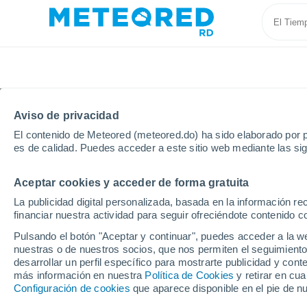
Aviso de privacidad
El contenido de Meteored (meteored.do) ha sido elaborado por p
es de calidad. Puedes acceder a este sitio web mediante las si
Aceptar cookies y acceder de forma gratuita
Inicio
España
Andalucía
Provincia de Huelva
La publicidad digital personalizada, basada en la información r
financiar nuestra actividad para seguir ofreciéndote contenido c
Tiempo en Fuenteheri
Pulsando el botón "Aceptar y continuar", puedes acceder a la w
nuestras o de nuestros socios, que nos permiten el seguimiento
11:30
Domingo
desarrollar un perfil específico para mostrarte publicidad y co
más información en nuestra
Política de Cookies
y retirar en cu
Configuración de cookies
que aparece disponible en el pie de n
Soleado