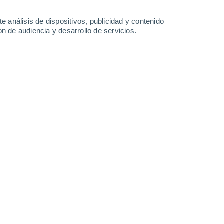
-
32
km/h
11
-
32
km/h
14
-
37
km/h
13
-
39
km/h
e análisis de dispositivos, publicidad y contenido
n de audiencia y desarrollo de servicios.
agosto
Suroeste
5 Medio
6
-
21 km/h
FPS:
6-10
Oeste
7 Alto
8
-
26 km/h
FPS:
15-25
Oeste
8 ¡Muy Alto!
9
-
28 km/h
FPS:
25-50
Oeste
8 ¡Muy Alto!
10
-
30 km/h
FPS:
25-50
Oeste
7 Alto
11
-
32 km/h
FPS:
15-25