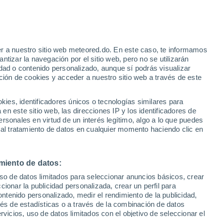
r a nuestro sitio web meteored.do. En este caso, te informamos
h
tizar la navegación por el sitio web, pero no se utilizarán
dad o contenido personalizado, aunque sí podrás visualizar
ción de cookies y acceder a nuestro sitio web a través de este
odelos
es, identificadores únicos o tecnologías similares para
n este sitio web, las direcciones IP y los identificadores de
rsonales en virtud de un interés legítimo, algo a lo que puedes
 al tratamiento de datos en cualquier momento haciendo clic en
iércoles
Jueves
Viernes
Sábado
12 Ago
13 Ago
14 Ago
15 Ago
miento de datos:
uso de datos limitados para seleccionar anuncios básicos, crear
ccionar la publicidad personalizada, crear un perfil para
ontenido personalizado, medir el rendimiento de la publicidad,
35°
/
20°
37°
/
20°
37°
/
22°
34°
/
22°
vés de estadísticas o a través de la combinación de datos
rvicios, uso de datos limitados con el objetivo de seleccionar el