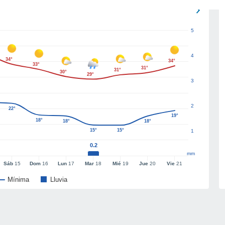
5
4
34°
34°
33°
31°
31°
30°
29°
3
2
22°
19°
18°
18°
18°
15°
15°
1
0.2
mm
Sáb
15
Dom
16
Lun
17
Mar
18
Mié
19
Jue
20
Vie
21
Mínima
Lluvia