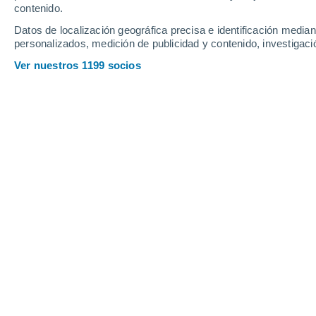
contenido.
14
-
34
km/h
11
-
27
km/h
11
13
-
33
km/h
Datos de localización geográfica precisa e identificación mediant
personalizados, medición de publicidad y contenido, investigació
Tiempo en Fuenteheridos hoy
, 9 de 
Ver nuestros 1199 socios
Soleado
29°
12:00
Sensación T.
28°
Soleado
30°
13:00
Sensación T.
29°
Soleado
31°
14:00
Sensación T.
30°
Nubes y claros
32°
15:00
Sensación T.
30°
Nubes y claros
32°
16:00
Sensación T.
30°