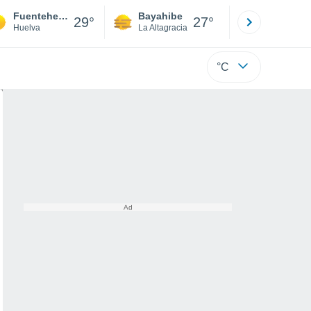
Fuenteheridos
Bayahibe
Punta Ca
29°
27°
Huelva
La Altagracia
La Altagraci
°C