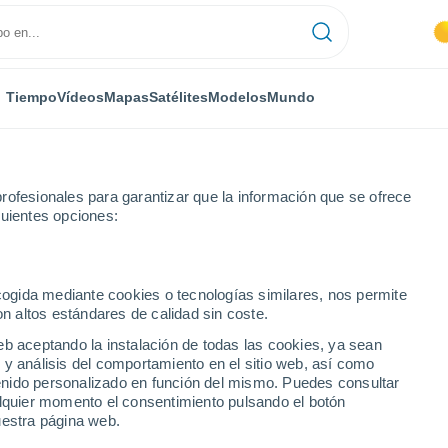
Tiempo
Vídeos
Mapas
Satélites
Modelos
Mundo
rofesionales para garantizar que la información que se ofrece
guientes opciones:
Próxima semana
ecogida mediante cookies o tecnologías similares, nos permite
on altos estándares de calidad sin coste.
- 14 días
eb aceptando la instalación de todas las cookies, ya sean
 y análisis del comportamiento en el sitio web, así como
...
ntenido personalizado en función del mismo. Puedes consultar
alquier momento el consentimiento pulsando el botón
Por hora
uestra página web.
Intervalos nubosos en las
próximas horas