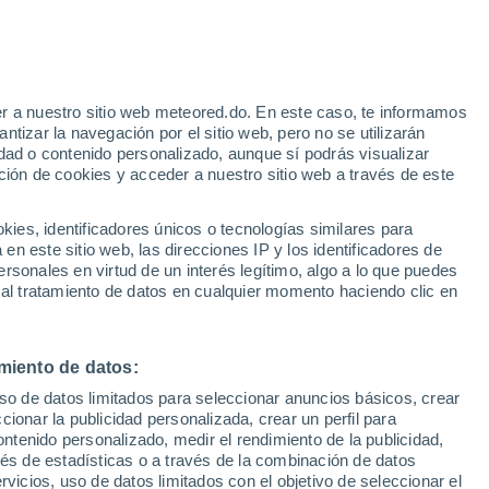
o
r a nuestro sitio web meteored.do. En este caso, te informamos
tizar la navegación por el sitio web, pero no se utilizarán
dad o contenido personalizado, aunque sí podrás visualizar
ción de cookies y acceder a nuestro sitio web a través de este
odelos
es, identificadores únicos o tecnologías similares para
n este sitio web, las direcciones IP y los identificadores de
rsonales en virtud de un interés legítimo, algo a lo que puedes
 al tratamiento de datos en cualquier momento haciendo clic en
iércoles
Jueves
Viernes
Sábado
19 Ago
20 Ago
21 Ago
22 Ago
miento de datos:
uso de datos limitados para seleccionar anuncios básicos, crear
ccionar la publicidad personalizada, crear un perfil para
ontenido personalizado, medir el rendimiento de la publicidad,
31°
/
16°
33°
/
20°
31°
/
20°
31°
/
14°
vés de estadísticas o a través de la combinación de datos
rvicios, uso de datos limitados con el objetivo de seleccionar el