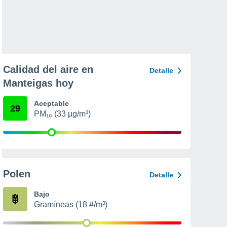
Calidad del aire en
Detalle
Manteigas hoy
Aceptable
29
PM₁₀ (33 µg/m³)
Polen
Detalle
Bajo
Gramíneas (18 #/m³)