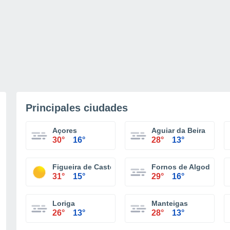
Principales ciudades
Açores
Aguiar da Beira
30°
16°
28°
13°
Figueira de Castelo Rodrigo
Fornos de Algodres
31°
15°
29°
16°
Loriga
Manteigas
26°
13°
28°
13°