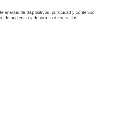
-
42
km/h
7
-
39
km/h
11
-
39
km/h
5
-
31
km/h
e análisis de dispositivos, publicidad y contenido
n de audiencia y desarrollo de servicios.
o
Este
0 Bajo
0
-
19 km/h
FPS:
no
o
Sureste
0 Bajo
2
-
17 km/h
FPS:
no
Sur
0 Bajo
4
-
19 km/h
FPS:
no
Sur
4 Medio
5
-
23 km/h
FPS:
6-10
Suroeste
7 Alto
5
-
29 km/h
FPS:
15-25