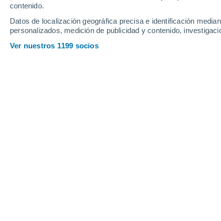
contenido.
12
-
40
km/h
13
-
43
km/h
10
8
-
35
km/h
Datos de localización geográfica precisa e identificación mediant
personalizados, medición de publicidad y contenido, investigació
Domingo, 16 de agosto
Ver nuestros 1199 socios
Cielo despejad
23°
01:00
Sensación T.
24°
Cielo despejad
21°
04:00
Sensación T.
21°
Soleado
22°
07:00
Sensación T.
24°
Soleado
27°
10:00
Sensación T.
26°
Soleado
32°
13:00
Sensación T.
30°