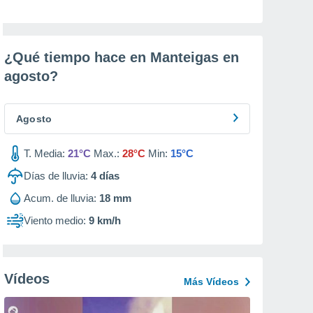
¿Qué tiempo hace en Manteigas en
agosto
?
Agosto
T. Media:
21°C
Max.:
28°C
Min:
15°C
Días de lluvia:
4
días
Acum. de lluvia:
18 mm
Viento medio:
9 km/h
Vídeos
Más Vídeos