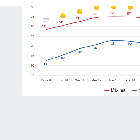
40
35°
35°
35°
35
33°
31°
30
28°
25
23°
22°
20
21°
19°
15
15°
13°
10
°C
Dom
9
Lun
10
Mar
11
Mié
12
Jue
13
Vie
14
Máxima