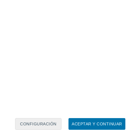
Calendario lunar
Lun
Mar
Mié
Jue
Vie
Sáb
Dom
9
10
11
12
13
14
15
16
17
18
19
20
21
22
CONFIGURACIÓN
ACEPTAR Y CONTINUAR
6