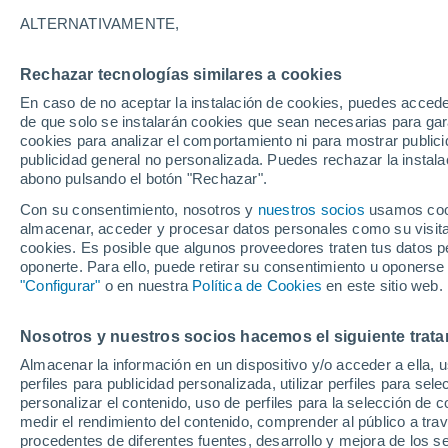
22°
ALTERNATIVAMENTE,
Rechazar tecnologías similares a cookies
UV
3 Medi
En caso de no aceptar la instalación de cookies, puedes accede
Sensación de 25°
FPS
6-10
de que solo se instalarán cookies que sean necesarias para garan
cookies para analizar el comportamiento ni para mostrar publici
publicidad general no personalizada. Puedes rechazar la instala
abono pulsando el botón "Rechazar".
Tiempo 1 - 7 días
Mapa de nubosidad
Satélites
M
Con su consentimiento, nosotros y
nuestros socios
usamos cooki
almacenar, acceder y procesar datos personales como su visita e
cookies. Es posible que algunos proveedores traten tus datos pe
oponerte. Para ello, puede retirar su consentimiento u oponerse
Lunes
Martes
M
Domingo
"Configurar"
o en nuestra
Política de Cookies
en este sitio web.
17 Ago
18 Ago
16 Ago
Nosotros y nuestros socios hacemos el siguiente trata
Almacenar la información en un dispositivo y/o acceder a ella, 
perfiles para publicidad personalizada, utilizar perfiles para sele
personalizar el contenido, uso de perfiles para la selección de c
30°
/
16°
29°
/
13°
32°
/
21°
medir el rendimiento del contenido, comprender al público a tra
procedentes de diferentes fuentes, desarrollo y mejora de los se