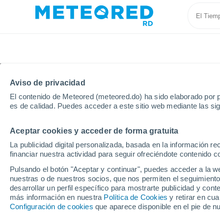
Aviso de privacidad
El contenido de Meteored (meteored.do) ha sido elaborado por p
es de calidad. Puedes acceder a este sitio web mediante las si
Aceptar cookies y acceder de forma gratuita
Inicio
Portugal
Distrito de Guarda
Manteigas
La publicidad digital personalizada, basada en la información r
financiar nuestra actividad para seguir ofreciéndote contenido c
Tiempo en Manteigas 8 
Pulsando el botón "Aceptar y continuar", puedes acceder a la w
nuestras o de nuestros socios, que nos permiten el seguimiento
10:23
Domingo
desarrollar un perfil específico para mostrarte publicidad y co
más información en nuestra
Política de Cookies
y retirar en cu
Configuración de cookies
que aparece disponible en el pie de n
Nubes y claros