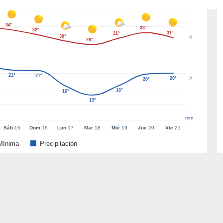
34°
33°
32°
31°
31°
30°
4
29°
21°
21°
20°
2
20°
16°
16°
13°
mm
Sáb
15
Dom
16
Lun
17
Mar
18
Mié
19
Jue
20
Vie
21
Mínima
Precipitación