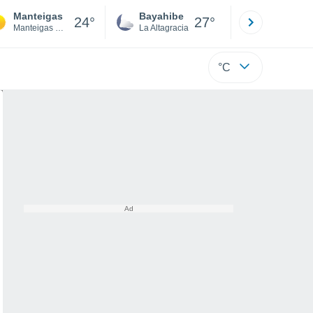
Manteigas
Bayahibe
Punta Ca
24°
27°
Manteigas Municipality
La Altagracia
La Altagraci
°C