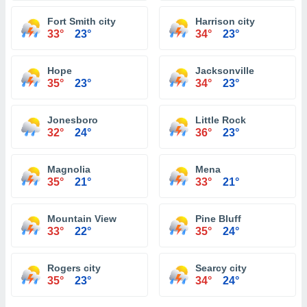
Fort Smith city
Harrison city
33°
23°
34°
23°
Hope
Jacksonville
35°
23°
34°
23°
Jonesboro
Little Rock
32°
24°
36°
23°
Magnolia
Mena
35°
21°
33°
21°
Mountain View
Pine Bluff
33°
22°
35°
24°
Rogers city
Searcy city
35°
23°
34°
24°