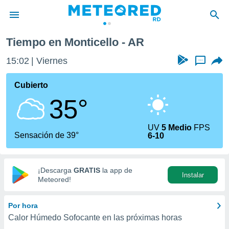
Tiempo en Monticello - AR
privacidad
15:02
Viernes
...
o de
o) ha sido
Cubierto
or
35°
es para
ue la
 que se
UV
5 Medio
FPS
e calidad.
Sensación de 39°
6-10
eder a este
ediante las
opciones:
¡Descarga
GRATIS
la app de
Instalar
ookies y
Meteored!
e forma
Por hora
d digital
Calor Húmedo Sofocante en las próximas horas
ada, basada