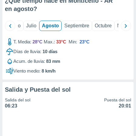
¿Qué tiempo hace en Monticello - AR
ados con el
 seleccionar
en
agosto
?
o.
calización
yo
Junio
Julio
Agosto
Septiembre
Octubre
Noviemb
precisa e
ión mediante
T. Media:
28°C
Max.:
33°C
Min:
23°C
, publicidad
Días de lluvia:
10
días
dos,
Acum. de lluvia:
83 mm
 publicidad
,
Viento medio:
8 km/h
ón de
 desarrollo
s.
Salida y Puesta del sol
tros 1199
Salida del sol
Puesta del sol
ios
06:23
20:01