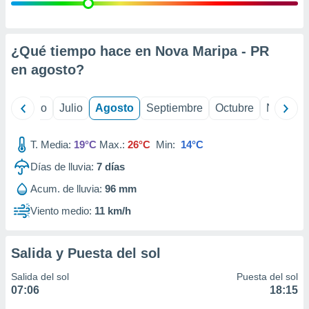
ados con el
 seleccionar
o.
calización
¿Qué tiempo hace en Nova Maripa - PR
precisa e
en
agosto
?
ión mediante
, publicidad
yo
Junio
Julio
Agosto
Septiembre
Octubre
Noviemb
dos,
 publicidad
T. Media:
19°C
Max.:
26°C
Min:
14°C
,
Días de lluvia:
7
días
ón de
 desarrollo
Acum. de lluvia:
96 mm
s.
Viento medio:
11 km/h
tros 1199
ios
Salida y Puesta del sol
Salida del sol
Puesta del sol
07:06
18:15