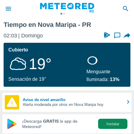
Tiempo en Nova Maripa - PR
privacidad
02:03
Domingo
...
o de
o) ha sido
Cubierto
or
19°
es para
ue la
 que se
Menguante
e calidad.
Sensación de 19°
Iluminada:
13%
eder a este
ediante las
opciones:
Aviso de nivel amarillo
Alerta moderada por otros en Nova Maripa hoy
ookies y
e forma
¡Descarga
GRATIS
la app de
Instalar
d digital
Meteored!
ada, basada