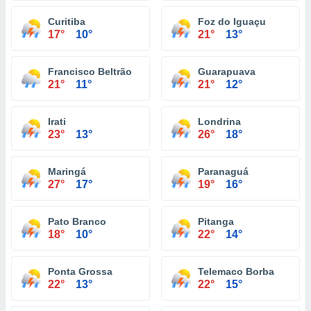
Curitiba
Foz do Iguaçu
17°
10°
21°
13°
Francisco Beltrão
Guarapuava
21°
11°
21°
12°
Irati
Londrina
23°
13°
26°
18°
Maringá
Paranaguá
27°
17°
19°
16°
Pato Branco
Pitanga
18°
10°
22°
14°
Ponta Grossa
Telemaco Borba
22°
13°
22°
15°