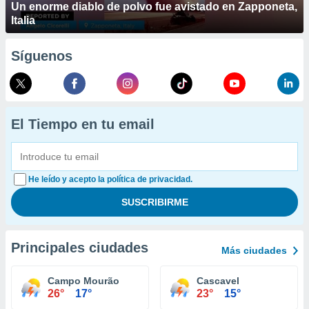
Un enorme diablo de polvo fue avistado en Zapponeta,
Italia
Síguenos
El Tiempo en tu email
He leído y acepto la política de privacidad.
Principales ciudades
Más ciudades
Campo Mourão
Cascavel
26°
17°
23°
15°