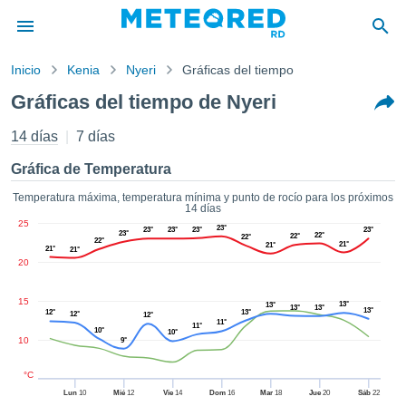
Inicio
Kenia
Nyeri
Gráficas del tiempo
privacidad
Gráficas del tiempo de Nyeri
enido de
ored
14 días
7 días
do) ha sido
ado por
Gráfica de Temperatura
ales para
ar que la
Temperatura máxima, temperatura mínima y punto de rocío para los próximos
14 días
ón que se
25
de calidad.
23°
23°
23°
23°
23°
23°
22°
22°
22°
22°
21°
eder a este
21°
21°
21°
20
ediante las
 opciones:
15
13°
13°
13°
13°
13°
12°
13°
12°
cookies y
12°
11°
11°
10°
de forma
10°
10
9°
uita
dad digital
°C
ada, basada
Lun
10
Mié
12
Vie
14
Dom
16
Mar
18
Jue
20
Sáb
22