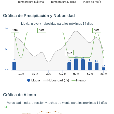
formación
Temperatura Máxima
Temperatura Mínima
Punto de rocío
 mediante
tecnologías
Gráfica de Precipitación y Nubosidad
nos permite
r nuestra
Lluvia, nieve y nubosidad para los próximos 14 días
para seguir
1
10
e contenido
1020
1020
1020
ACEPTAR
estándares
Y
 sin coste.
CONTINUAR
 el botón
5
5
continuar",
1019
CONFIGURACIÓN
2.8
ceder a la
2.6
2
2
1.9
1.8
tando la
0.7
n de todas
mm
s, ya sean
Lun
10
Mié
12
Vie
14
Dom
16
Mar
18
Jue
20
Sáb
22
de nuestros
Lluvia
Nubosidad (%)
Presión
 que nos
ten el
 y análisis
Gráfica de Viento
tamiento en
b, así como
Velocidad media, dirección y rachas de viento para los próximos 14 días
r un perfil
50
ico para