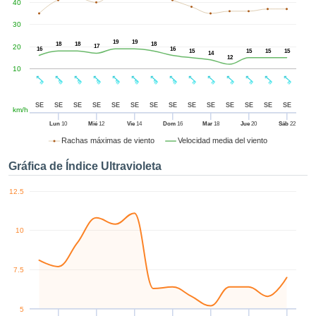
40
ublicidad y
enido
30
izado en
19
19
el mismo.
18
18
18
20
17
16
16
15
15
15
15
14
sultar más
12
10
 en nuestra
e Cookies
y
 cualquier
SE
SE
SE
SE
SE
SE
SE
SE
SE
SE
SE
SE
SE
SE
km/h
to el
imiento
Lun
10
Mié
12
Vie
14
Dom
16
Mar
18
Jue
20
Sáb
22
 el botón
Rachas máximas de viento
Velocidad media del viento
ación de
kies
Gráfica de Índice Ultravioleta
 disponible
de nuestra
12.5
a web.
10
IVAMENTE,
azar
7.5
logías
 a cookies
 no aceptar
5