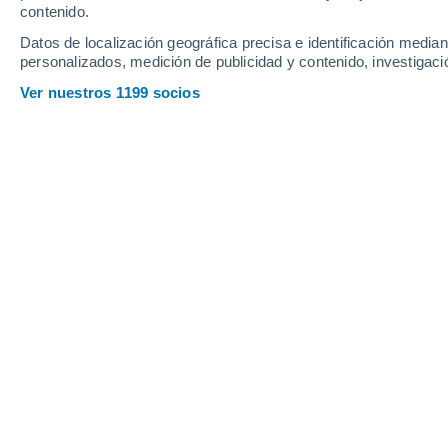
contenido.
12
-
27
km/h
10
-
25
km/h
11
13
-
31
km/h
Datos de localización geográfica precisa e identificación mediant
personalizados, medición de publicidad y contenido, investigació
Tiempo en Osmery hoy
, 6 de agosto
Ver nuestros 1199 socios
Soleado
16°
07:00
Sensación T.
16°
Soleado
17°
08:00
Sensación T.
17°
Soleado
19°
09:00
Sensación T.
19°
Soleado
23°
11:00
Sensación T.
25°
Nubes y claros
27°
14:00
Sensación T.
27°