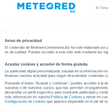
Aviso de privacidad
El contenido de Meteored (meteored.do) ha sido elaborado por p
es de calidad. Puedes acceder a este sitio web mediante las si
Aceptar cookies y acceder de forma gratuita
Inicio
Francia
Centro-Valle de Loira
Cher
O
La publicidad digital personalizada, basada en la información r
financiar nuestra actividad para seguir ofreciéndote contenido c
Tiempo en Osmery
Pulsando el botón "Aceptar y continuar", puedes acceder a la w
nuestras o de nuestros socios, que nos permiten el seguimiento
06:58
Jueves
desarrollar un perfil específico para mostrarte publicidad y co
más información en nuestra
Política de Cookies
y retirar en cu
Configuración de cookies
que aparece disponible en el pie de n
Soleado