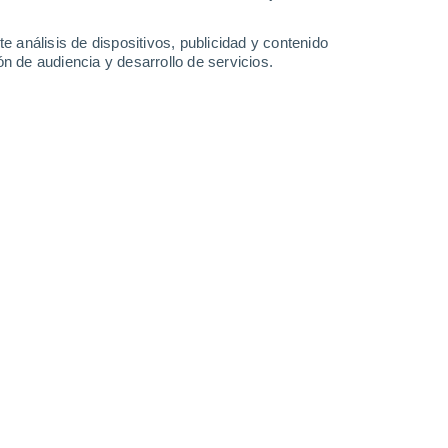
-
36
km/h
12
-
29
km/h
11
-
28
km/h
12
-
28
km/h
e análisis de dispositivos, publicidad y contenido
n de audiencia y desarrollo de servicios.
Oeste
0 Bajo
7
-
11 km/h
FPS:
no
Oeste
0 Bajo
8
-
15 km/h
FPS:
no
Oeste
1 Bajo
5
-
16 km/h
FPS:
no
Noroeste
4 Medio
5
-
17 km/h
FPS:
6-10
Noroeste
7 Alto
8
-
24 km/h
FPS:
15-25