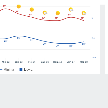
39°
36°
34°
34°
32°
5
32°
32°
2.5
23°
22°
21°
20°
20°
19°
18°
mm
Mié
12
Jue
13
Vie
14
Sáb
15
Dom
16
Lun
17
Mar
18
Mínima
Lluvia