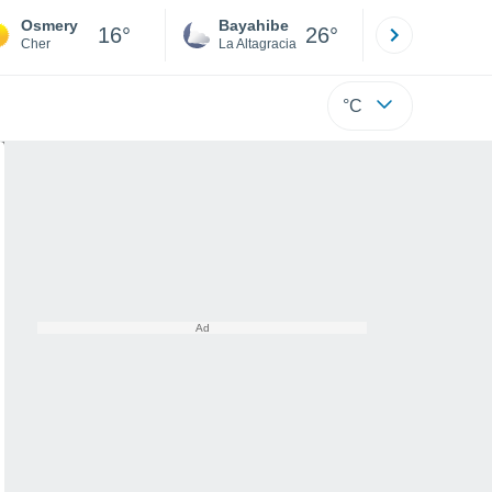
Osmery
Bayahibe
Punta Ca
16°
26°
Cher
La Altagracia
La Altagraci
°C