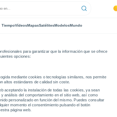
Tiempo
Vídeos
Mapas
Satélites
Modelos
Mundo
rofesionales para garantizar que la información que se ofrece
guientes opciones:
smery
ecogida mediante cookies o tecnologías similares, nos permite
on altos estándares de calidad sin coste.
eb aceptando la instalación de todas las cookies, ya sean
 y análisis del comportamiento en el sitio web, así como
...
ntenido personalizado en función del mismo. Puedes consultar
alquier momento el consentimiento pulsando el botón
Por hora
uestra página web.
Intervalos nubosos en las
próximas horas