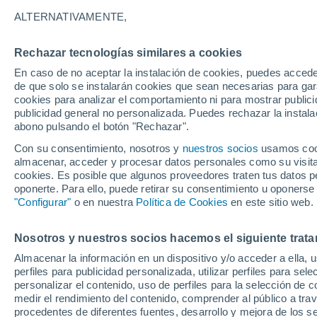
16°
ALTERNATIVAMENTE,
Rechazar tecnologías similares a cookies
Oeste
En caso de no aceptar la instalación de cookies, puedes accede
Sensación de 16°
7
-
11 km/h
de que solo se instalarán cookies que sean necesarias para garan
cookies para analizar el comportamiento ni para mostrar publici
publicidad general no personalizada. Puedes rechazar la instala
abono pulsando el botón "Rechazar".
Tiempo 1 - 7 días
Mapa de temperatura
Satélites
Con su consentimiento, nosotros y
nuestros socios
usamos cooki
almacenar, acceder y procesar datos personales como su visita e
cookies. Es posible que algunos proveedores traten tus datos pe
oponerte. Para ello, puede retirar su consentimiento u oponerse
Mañana
Sábado
D
Hoy
"Configurar"
o en nuestra
Política de Cookies
en este sitio web.
7 Ago
8 Ago
6 Ago
Nosotros y nuestros socios hacemos el siguiente trata
Almacenar la información en un dispositivo y/o acceder a ella, 
perfiles para publicidad personalizada, utilizar perfiles para sele
personalizar el contenido, uso de perfiles para la selección de c
29°
/
16°
33°
/
16°
28°
/
16°
medir el rendimiento del contenido, comprender al público a tra
procedentes de diferentes fuentes, desarrollo y mejora de los se