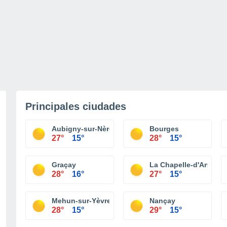
Principales ciudades
Aubigny-sur-Nère
Bourges
27°
15°
28°
15°
Graçay
La Chapelle-d'Angillo
28°
16°
27°
15°
Mehun-sur-Yèvre
Nançay
28°
15°
29°
15°