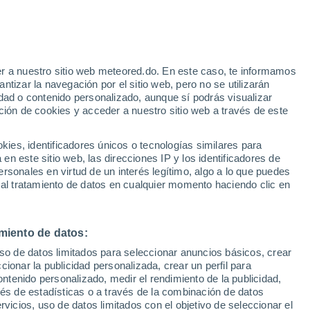
r a nuestro sitio web meteored.do. En este caso, te informamos
tizar la navegación por el sitio web, pero no se utilizarán
dad o contenido personalizado, aunque sí podrás visualizar
ción de cookies y acceder a nuestro sitio web a través de este
Modelos
es, identificadores únicos o tecnologías similares para
n este sitio web, las direcciones IP y los identificadores de
rsonales en virtud de un interés legítimo, algo a lo que puedes
 al tratamiento de datos en cualquier momento haciendo clic en
omingo
Lunes
Martes
Miércoles
9 Ago
10 Ago
11 Ago
12 Ago
miento de datos:
uso de datos limitados para seleccionar anuncios básicos, crear
60%
ccionar la publicidad personalizada, crear un perfil para
1 mm
ontenido personalizado, medir el rendimiento de la publicidad,
33°
/
21°
33°
/
19°
35°
/
21°
39°
/
21°
vés de estadísticas o a través de la combinación de datos
rvicios, uso de datos limitados con el objetivo de seleccionar el