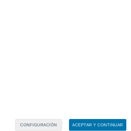
Calendario lunar
Lun
Mar
Mié
Jue
Vie
Sáb
Dom
6
7
8
9
10
11
12
13
14
15
16
17
18
19
CONFIGURACIÓN
ACEPTAR Y CONTINUAR
7.5