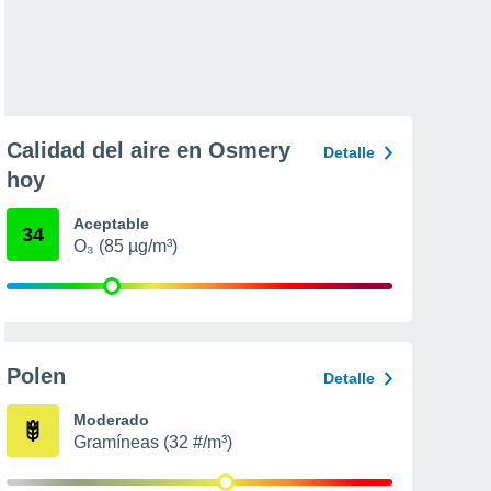
Calidad del aire en Osmery
Detalle
hoy
Aceptable
34
O₃ (85 µg/m³)
Polen
Detalle
Moderado
Gramíneas (32 #/m³)