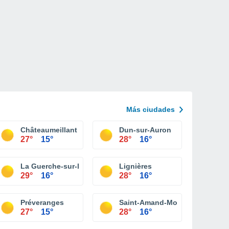
Más ciudades
Châteaumeillant
Dun-sur-Auron
27°
15°
28°
16°
n
La Guerche-sur-l'Aubois
Lignières
29°
16°
28°
16°
Préveranges
Saint-Amand-Montrond
27°
15°
28°
16°