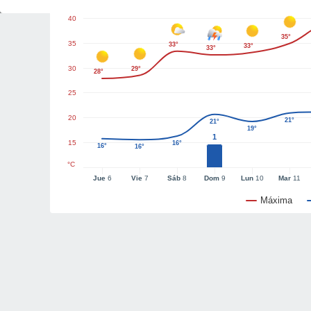
40
35°
35
33°
33°
33°
30
29°
28°
25
20
21°
21°
19°
1
15
16°
16°
16°
°C
Jue
6
Vie
7
Sáb
8
Dom
9
Lun
10
Mar
11
Máxima