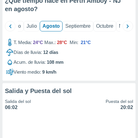
¿Qué tiempo hace en Perth Amboy - NJ
ados con el
 seleccionar
en
agosto
?
o.
calización
yo
Junio
Julio
Agosto
Septiembre
Octubre
Noviemb
precisa e
ión mediante
T. Media:
24°C
Max.:
28°C
Min:
21°C
, publicidad
Días de lluvia:
12
días
dos,
Acum. de lluvia:
108 mm
 publicidad
,
Viento medio:
9 km/h
ón de
 desarrollo
s.
Salida y Puesta del sol
tros 1199
Salida del sol
Puesta del sol
ios
06:02
20:02