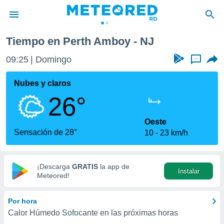
Tiempo en Perth Amboy - NJ
privacidad
09:25
Domingo
...
o de
o) ha sido
Nubes y claros
or
26°
es para
ue la
 que se
Oeste
e calidad.
Sensación de 28°
10
23 km/h
eder a este
ediante las
opciones:
¡Descarga
GRATIS
la app de
Instalar
ookies y
Meteored!
e forma
Por hora
d digital
Calor Húmedo Sofocante en las próximas horas
ada, basada