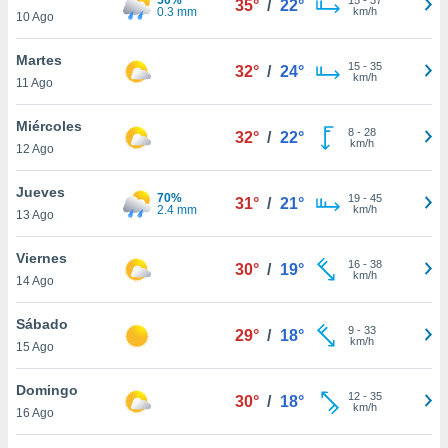
35°
/
22°
ublicidad y
0.3 mm
km/h
10 Ago
do en
Martes
 mismo.
15
-
35
32°
/
24°
km/h
sultar más
11 Ago
 en nuestra
 Cookies
y
Miércoles
8
-
28
32°
/
22°
ualquier
km/h
12 Ago
ento
Jueves
 botón
70%
19
-
45
31°
/
21°
2.4 mm
km/h
13 Ago
ación de
kies
 disponible
Viernes
16
-
38
30°
/
19°
e nuestra
km/h
14 Ago
.
Sábado
IVAMENTE,
9
-
33
29°
/
18°
km/h
15 Ago
as
Domingo
12
-
35
30°
/
18°
 a cookies
km/h
16 Ago
 no aceptar