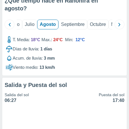
¿Qué tiempo hace en Ranohira en
ados con el
 seleccionar
agosto
?
o.
calización
yo
Junio
Julio
Agosto
Septiembre
Octubre
Noviemb
precisa e
ión mediante
T. Media:
18°C
Max.:
24°C
Min:
12°C
, publicidad
Días de lluvia:
1
días
dos,
Acum. de lluvia:
3 mm
 publicidad
,
Viento medio:
13 km/h
ón de
 desarrollo
s.
Salida y Puesta del sol
tros 1199
Salida del sol
Puesta del sol
ios
06:27
17:40