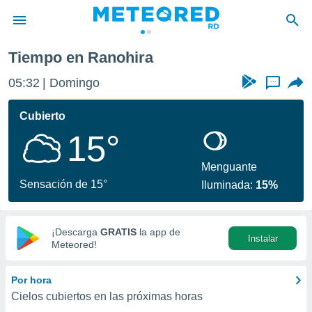
Tiempo en Ranohira
privacidad
05:32
Domingo
...
o de
o) ha sido
Cubierto
or
15°
es para
ue la
 que se
Menguante
e calidad.
Sensación de 15°
Iluminada:
15%
eder a este
ediante las
opciones:
¡Descarga
GRATIS
la app de
Instalar
ookies y
Meteored!
e forma
Por hora
d digital
Cielos cubiertos en las próximas horas
ada, basada