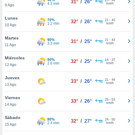
31°
/
26°
ublicidad y
4.3 mm
km/h
9 Ago
do en
Lunes
 mismo.
70%
21
-
43
32°
/
26°
1.2 mm
km/h
sultar más
10 Ago
 en nuestra
 Cookies
y
Martes
90%
21
-
43
31°
/
25°
ualquier
3.3 mm
km/h
11 Ago
ento
Miércoles
 botón
90%
14
-
37
32°
/
25°
2.6 mm
km/h
12 Ago
ación de
kies
 disponible
Jueves
21
-
44
33°
/
26°
e nuestra
km/h
13 Ago
.
Viernes
IVAMENTE,
25
-
53
33°
/
26°
km/h
14 Ago
as
Sábado
80%
24
-
50
32°
/
27°
 a cookies
2.4 mm
km/h
15 Ago
 no aceptar