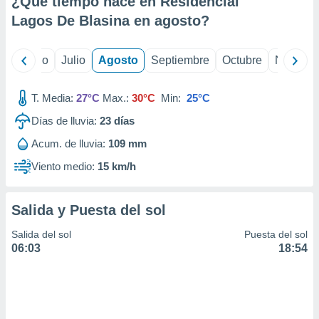
¿Qué tiempo hace en Residencial
ados con el
 seleccionar
Lagos De Blasina en
agosto
?
o.
calización
yo
Junio
Julio
Agosto
Septiembre
Octubre
Noviemb
precisa e
ión mediante
T. Media:
27°C
Max.:
30°C
Min:
25°C
, publicidad
Días de lluvia:
23
días
dos,
Acum. de lluvia:
109 mm
 publicidad
,
Viento medio:
15 km/h
ón de
 desarrollo
s.
Salida y Puesta del sol
tros 1199
Salida del sol
Puesta del sol
ios
06:03
18:54