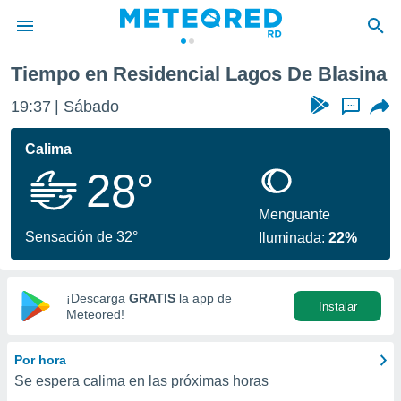
 De Blasina
Tiempo en Residencial Lagos De Blasina
privacidad
19:37
Sábado
...
o de
o) ha sido
Calima
or
28°
es para
ue la
 que se
Menguante
e calidad.
Sensación de 32°
Iluminada:
22%
eder a este
ediante las
opciones:
¡Descarga
GRATIS
la app de
Instalar
ookies y
Meteored!
e forma
Por hora
d digital
Se espera calima en las próximas horas
ada, basada