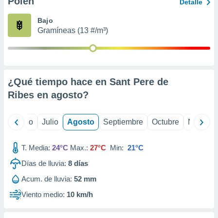
Polen
ados con el
Detalle
 seleccionar
o.
Bajo
Gramíneas (13 #/m³)
calización
precisa e
ión mediante
, publicidad
¿Qué tiempo hace en Sant Pere de
dos,
Ribes en
agosto
?
 publicidad
,
ón de
yo
Junio
Julio
Agosto
Septiembre
Octubre
Noviemb
 desarrollo
s.
T. Media:
24°C
Max.:
27°C
Min:
21°C
tros 1199
ios
Días de lluvia:
8
días
Acum. de lluvia:
52 mm
Viento medio:
10 km/h