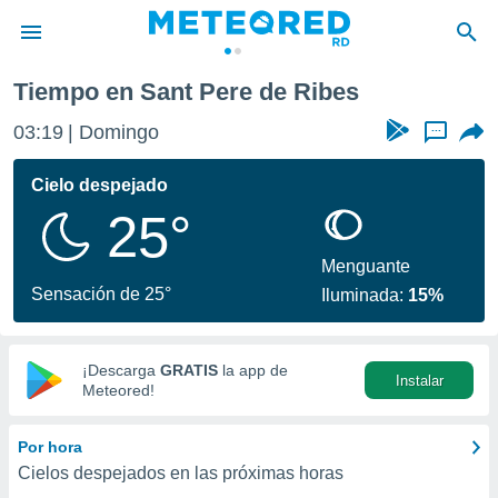
re de Ribes
Tiempo en Sant Pere de Ribes
privacidad
03:19
Domingo
...
o de
o) ha sido
Cielo despejado
or
25°
es para
ue la
 que se
Menguante
e calidad.
Sensación de 25°
Iluminada:
15%
eder a este
ediante las
opciones:
¡Descarga
GRATIS
la app de
Instalar
ookies y
Meteored!
e forma
Por hora
d digital
Cielos despejados en las próximas horas
ada, basada