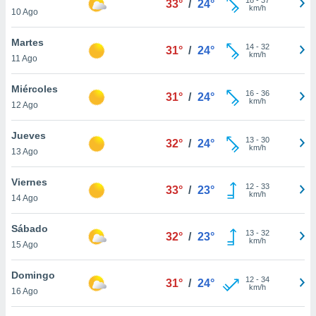
33°
/
24°
ublicidad y
km/h
10 Ago
do en
Martes
 mismo.
14
-
32
31°
/
24°
km/h
sultar más
11 Ago
 en nuestra
 Cookies
y
Miércoles
16
-
36
31°
/
24°
ualquier
km/h
12 Ago
ento
Jueves
 botón
13
-
30
32°
/
24°
km/h
13 Ago
ación de
kies
 disponible
Viernes
12
-
33
33°
/
23°
e nuestra
km/h
14 Ago
.
Sábado
IVAMENTE,
13
-
32
32°
/
23°
km/h
15 Ago
as
Domingo
12
-
34
31°
/
24°
 a cookies
km/h
16 Ago
 no aceptar