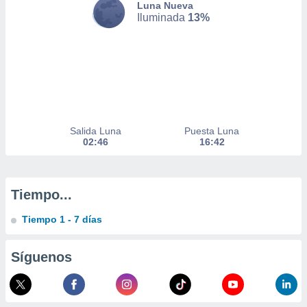
Luna Nueva
 de datos
Iluminada
13%
er momento
ic en
o en
 Cookies
en
eb.
y
socios
Salida Luna
Puesta Luna
el
02:46
16:42
to de
Tiempo...
la
 en un
Tiempo 1 - 7 días
 y/o acceder
 de datos
ara
Síguenos
 anuncios
ar perfiles
idad
a, utilizar