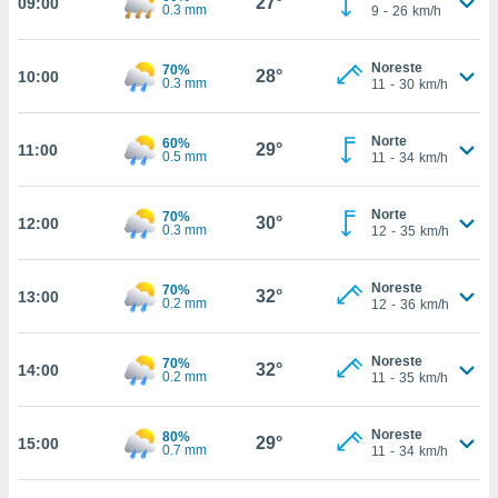
27°
09:00
nos permite
0.3 mm
9
-
26
km/h
estra
ara seguir
Noreste
e contenido
70%
28°
10:00
ACEPTAR
0.3 mm
11
-
30
km/h
stándares
Y
sin coste.
CONTINUAR
Norte
60%
 botón
29°
11:00
0.5 mm
11
-
34
km/h
continuar",
CONFIGURACIÓN
der a la
ndo la
Norte
70%
30°
12:00
0.3 mm
 de todas
12
-
35
km/h
, ya sean
de nuestros
Noreste
70%
 nos
32°
13:00
0.2 mm
12
-
36
km/h
 y análisis
tamiento en
Noreste
70%
32°
14:00
0.2 mm
11
-
35
km/h
b, así como
un perfil
para
Noreste
80%
29°
ublicidad y
15:00
0.7 mm
11
-
34
km/h
do en