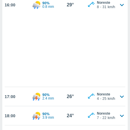
 mismo.
Noreste
90%
29°
16:00
0.8 mm
8
-
31
km/h
sultar más
 en nuestra
 Cookies
y
ualquier
ento
 botón
ación de
kies
 disponible
e nuestra
.
IVAMENTE,
Noreste
90%
26°
as
17:00
2.4 mm
4
-
25
km/h
 a cookies
 no aceptar
Noreste
90%
ón de
24°
18:00
3.9 mm
7
-
22
km/h
uedes
uestro sitio