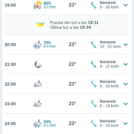
ed.do. En
Noroeste
80%
23°
19:00
3.2 mm
8
-
26
km/h
te
 de que
talarán
Puesta del sol a las
19:11
e sean
Última luz a las
19:34
para
a
por el sitio
Noroeste
70%
23°
20:00
0.4 mm
10
-
22
km/h
o se
cookies para
Noroeste
23°
21:00
nto ni para
9
-
22
km/h
licidad o
ado, aunque
Noroeste
23°
22:00
8
-
18
km/h
sualizar
general no
ada. Puedes
Noroeste
23°
23:00
 instalación
8
-
18
km/h
y acceder a
io web a
ste abono
Noroeste
50%
23°
24:00
0.1 mm
6
-
18
km/h
 botón
.