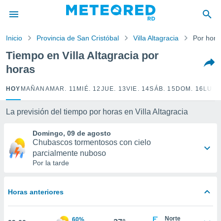
privacidad
o de
Inicio
Provincia de San Cristóbal
Villa Altagracia
Por hora
o) ha sido
Tiempo en Villa Altagracia por
or
horas
es para
ue la
 que se
HOY
MAÑANA
MAR. 11
MIÉ. 12
JUE. 13
VIE. 14
SÁB. 15
DOM. 16
LUN.
e calidad.
eder a este
La previsión del tiempo por horas en Villa Altagracia
ediante las
opciones:
Domingo, 09 de agosto
Chubascos tormentosos con cielo
ookies y
parcialmente nuboso
e forma
Por la tarde
d digital
ada, basada
Horas anteriores
mación
ediante
ecnologías
Norte
60%