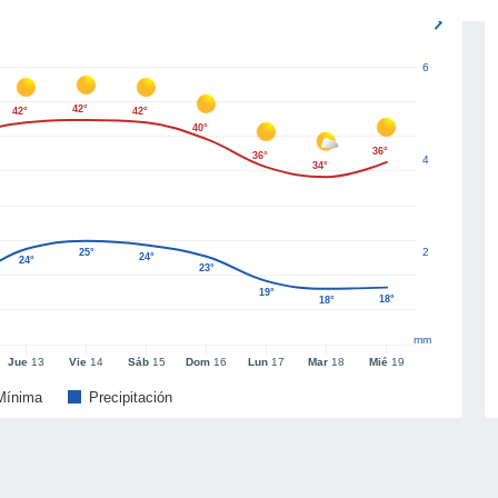
6
42°
42°
42°
40°
36°
36°
4
34°
2
25°
24°
24°
23°
19°
18°
18°
mm
Jue
13
Vie
14
Sáb
15
Dom
16
Lun
17
Mar
18
Mié
19
Mínima
Precipitación