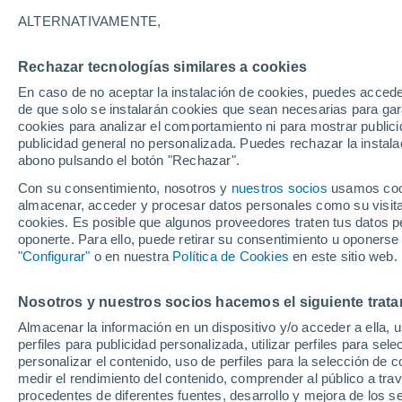
34°
ALTERNATIVAMENTE,
Rechazar tecnologías similares a cookies
Noreste
En caso de no aceptar la instalación de cookies, puedes accede
Sensación de 33°
6
-
21 km/
de que solo se instalarán cookies que sean necesarias para garan
cookies para analizar el comportamiento ni para mostrar publici
publicidad general no personalizada. Puedes rechazar la instala
abono pulsando el botón "Rechazar".
Tiempo 1 - 7 días
Mapa de temperatura
Satélites
Con su consentimiento, nosotros y
nuestros socios
usamos cooki
almacenar, acceder y procesar datos personales como su visita e
cookies. Es posible que algunos proveedores traten tus datos pe
oponerte. Para ello, puede retirar su consentimiento u oponerse
Mañana
Domingo
Hoy
"Configurar"
o en nuestra
Política de Cookies
en este sitio web.
8 Ago
9 Ago
7 Ago
Nosotros y nuestros socios hacemos el siguiente trata
Almacenar la información en un dispositivo y/o acceder a ella, 
perfiles para publicidad personalizada, utilizar perfiles para sele
personalizar el contenido, uso de perfiles para la selección de c
40°
/
23°
39°
/
22°
40°
/
22°
medir el rendimiento del contenido, comprender al público a tra
procedentes de diferentes fuentes, desarrollo y mejora de los se