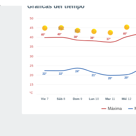
Gráficas del tiempo
50
45
40°
40°
40°
40
38°
38°
37°
35
30
25
24°
22°
22°
20
21°
20°
20°
15
°C
Vie
7
Sáb
8
Dom
9
Lun
10
Mar
11
Mié
12
Máxima