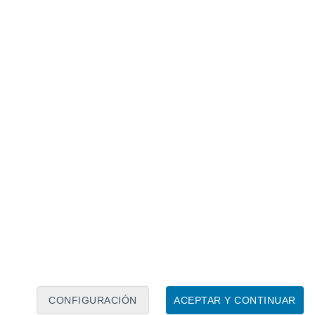
Calendario lunar
Lun
Mar
Mié
Jue
Vie
Sáb
Dom
7
8
9
10
11
12
13
14
15
16
17
18
19
20
CONFIGURACIÓN
ACEPTAR Y CONTINUAR