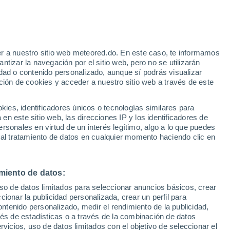
Aviso de nivel amarillo
Alerta moderada por altas
temperaturas en El Viso del Alcor
hoy
r a nuestro sitio web meteored.do. En este caso, te informamos
h
tizar la navegación por el sitio web, pero no se utilizarán
dad o contenido personalizado, aunque sí podrás visualizar
ción de cookies y acceder a nuestro sitio web a través de este
Modelos
es, identificadores únicos o tecnologías similares para
n este sitio web, las direcciones IP y los identificadores de
rsonales en virtud de un interés legítimo, algo a lo que puedes
 al tratamiento de datos en cualquier momento haciendo clic en
Lunes
Martes
Miércoles
Jueves
10 Ago
11 Ago
12 Ago
13 Ago
miento de datos:
uso de datos limitados para seleccionar anuncios básicos, crear
ccionar la publicidad personalizada, crear un perfil para
ontenido personalizado, medir el rendimiento de la publicidad,
38°
/
21°
39°
/
20°
41°
/
22°
42°
/
25°
vés de estadísticas o a través de la combinación de datos
rvicios, uso de datos limitados con el objetivo de seleccionar el