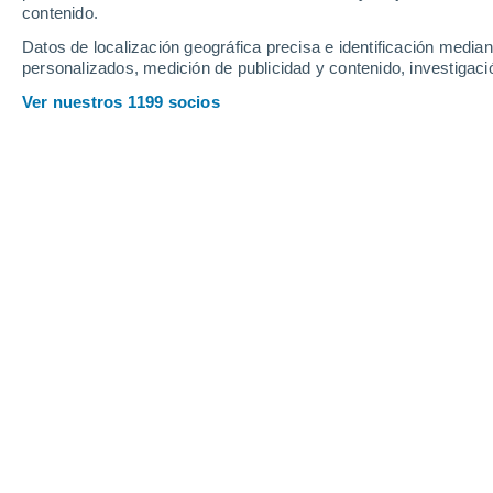
contenido.
18
-
37
km/h
19
-
38
km/h
17
20
-
38
km/h
Datos de localización geográfica precisa e identificación mediant
personalizados, medición de publicidad y contenido, investigació
Tiempo en El Viso del Alcor hoy
, 7 d
Ver nuestros 1199 socios
Soleado
34°
12:00
Sensación T.
33°
Soleado
36°
13:00
Sensación T.
35°
Soleado
37°
14:00
Sensación T.
36°
Soleado
38°
15:00
Sensación T.
37°
Soleado
39°
16:00
Sensación T.
38°