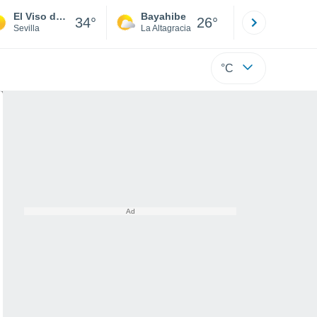
El Viso del Alcor
Bayahibe
Punta Ca
34°
26°
Sevilla
La Altagracia
La Altagraci
°C