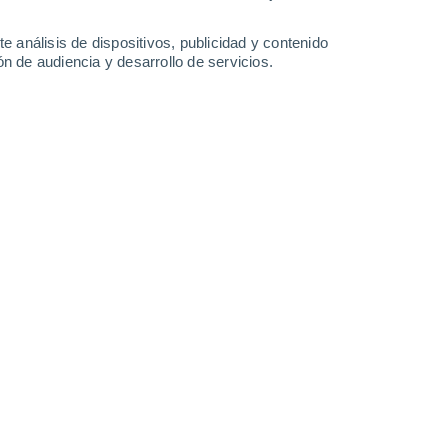
-
35
km/h
13
-
30
km/h
13
-
31
km/h
10
-
31
km/h
e análisis de dispositivos, publicidad y contenido
n de audiencia y desarrollo de servicios.
e agosto
Noreste
5 Medio
6
-
21 km/h
FPS:
6-10
Norte
7 Alto
1
-
19 km/h
FPS:
15-25
Oeste
9 ¡Muy Alto!
6
-
20 km/h
FPS:
25-50
Oeste
9 ¡Muy Alto!
9
-
25 km/h
FPS:
25-50
Oeste
7 Alto
10
-
27 km/h
FPS:
15-25