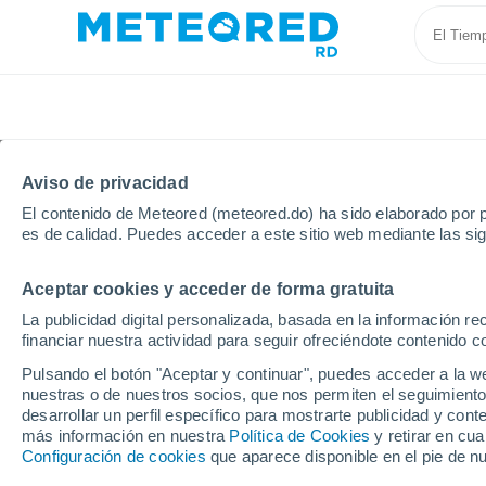
Aviso de privacidad
El contenido de Meteored (meteored.do) ha sido elaborado por p
es de calidad. Puedes acceder a este sitio web mediante las si
Aceptar cookies y acceder de forma gratuita
Inicio
España
Andalucía
Provincia de Sevilla
La publicidad digital personalizada, basada en la información r
financiar nuestra actividad para seguir ofreciéndote contenido c
Tiempo en El Viso del 
Pulsando el botón "Aceptar y continuar", puedes acceder a la w
nuestras o de nuestros socios, que nos permiten el seguimiento
11:37
Viernes
desarrollar un perfil específico para mostrarte publicidad y co
más información en nuestra
Política de Cookies
y retirar en cu
Configuración de cookies
que aparece disponible en el pie de n
Soleado