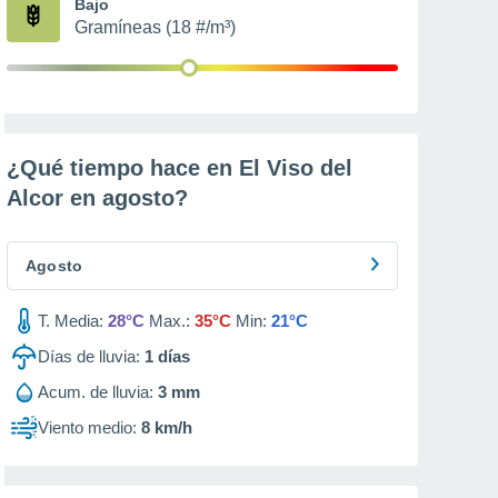
Bajo
Gramíneas (18 #/m³)
¿Qué tiempo hace en El Viso del
Alcor en
agosto
?
Agosto
T. Media:
28°C
Max.:
35°C
Min:
21°C
Días de lluvia:
1
días
Acum. de lluvia:
3 mm
Viento medio:
8 km/h