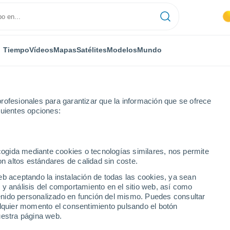
Tiempo
Vídeos
Mapas
Satélites
Modelos
Mundo
rofesionales para garantizar que la información que se ofrece
guientes opciones:
El Viso del Alcor
ecogida mediante cookies o tecnologías similares, nos permite
on altos estándares de calidad sin coste.
Alcor
eb aceptando la instalación de todas las cookies, ya sean
 y análisis del comportamiento en el sitio web, así como
...
ntenido personalizado en función del mismo. Puedes consultar
alquier momento el consentimiento pulsando el botón
Por hora
uestra página web.
Cielos despejados en las
próximas horas