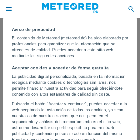
Aviso de privacidad
El contenido de Meteored (meteored.do) ha sido elaborado por
profesionales para garantizar que la información que se
ofrece es de calidad. Puedes acceder a este sitio web
mediante las siguientes opciones:
Aceptar cookies y acceder de forma gratuita
La publicidad digital personalizada, basada en la información
recogida mediante cookies o tecnologías similares, nos
permite financiar nuestra actividad para seguir ofreciéndote
contenido con altos estándares de calidad sin coste.
¡Gran desprendimiento en el glaciar
Pulsando el botón "Aceptar y continuar", puedes acceder a la
Perito Moreno (El Calafate), Argentina!
web aceptando la instalación de todas las cookies, ya sean
Una enorme masa de hielo se
nuestras o de nuestros socios, que nos permiten el
seguimiento y análisis del comportamiento en el sitio web,
derrumbó sobre las aguas del lago
así como desarrollar un perfil específico para mostrarte
publicidad y contenido personalizado en función del mismo.
El desprendimiento es natural, pero su frecuencia aumenta por el
Puedes consultar más información en nuestra