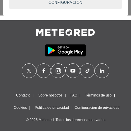
CONFIGURACIÓN
proveedores traten tus datos personales en virtud de un
interés legítimo, algo a lo que puedes oponerte. Para ello,
puede retirar su consentimiento u oponerse al tratamiento de
datos en cualquier momento haciendo clic en
"Configurar"
o
en nuestra
Política de Cookies
en este sitio web.
Nosotros y nuestros socios hacemos el siguiente
tratamiento de datos:
Almacenar la información en un dispositivo y/o acceder a
ella, uso de datos limitados para seleccionar anuncios
básicos, crear perfiles para publicidad personalizada, utilizar
perfiles para seleccionar la publicidad personalizada, crear un
perfil para personalizar el contenido, uso de perfiles para la
selección de contenido personalizado, medir el rendimiento
de la publicidad, medir el rendimiento del contenido,
comprender al público a través de estadísticas o a través de
la combinación de datos procedentes de diferentes fuentes,
Contacto
Sobre nosotros
FAQ
Términos de uso
desarrollo y mejora de los servicios, uso de datos limitados
con el objetivo de seleccionar el contenido.
Cookies
Política de privacidad
Configuración de privacidad
Datos de localización geográfica precisa e identificación
mediante análisis de dispositivos, publicidad y contenido
© 2026 Meteored. Todos los derechos reservados
personalizados, medición de publicidad y contenido,