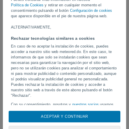
calentamiento global. Científicos vigilan el glaciar para estudiar
Política de Cookies
y retirar en cualquier momento el
estos cambios.
consentimiento pulsando el botón
Configuración de cookies
que aparece disponible en el pie de nuestra página web.
Vídeos
ALTERNATIVAMENTE,
Rechazar tecnologías similares a cookies
Ayer
En caso de no aceptar la instalación de cookies, puedes
acceder a nuestro sitio web meteored.do. En este caso, te
informamos de que solo se instalarán cookies que sean
necesarias para garantizar la navegación por el sitio web,
pero no se utilizarán cookies para analizar el comportamiento
ni para mostrar publicidad o contenido personalizado, aunque
sí podrás visualizar publicidad general no personalizada.
Puedes rechazar la instalación de cookies y acceder a
nuestro sitio web a través de este abono pulsando el botón
Un enorme diablo de polvo fue
"Rechazar".
Tornados y lluvias torren
avistado en Zapponeta, Italia
Pelotas, Brasil.
Con su consentimiento, nosotros y
nuestros socios
usamos
cookies, identificadores únicos o tecnologías similares para
almacenar, acceder y procesar datos personales como su
ACEPTAR Y CONTINUAR
visita en este sitio web, las direcciones IP y los
Síguenos
identificadores de cookies. Es posible que algunos