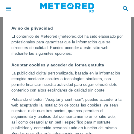
Aviso de privacidad
El contenido de Meteored (meteored.do) ha sido elaborado por
profesionales para garantizar que la información que se
ofrece es de calidad. Puedes acceder a este sitio web
mediante las siguientes opciones:
Aceptar cookies y acceder de forma gratuita
La publicidad digital personalizada, basada en la información
recogida mediante cookies o tecnologías similares, nos
permite financiar nuestra actividad para seguir ofreciéndote
contenido con altos estándares de calidad sin coste.
"Tsunami" de agua y hielo en un río
Pulsando el botón "Aceptar y continuar", puedes acceder a la
Xinjiang, China
web aceptando la instalación de todas las cookies, ya sean
nuestras o de nuestros socios, que nos permiten el
El fenómeno fue causado por el rápido deshielo y lluvias intensas
seguimiento y análisis del comportamiento en el sitio web,
en zonas montañosas, lo que provocó una crecidas repentinas de
así como desarrollar un perfil específico para mostrarte
los ríos de la zona de Kanas.
publicidad y contenido personalizado en función del mismo.
Puedes consultar más información en nuestra