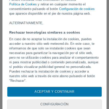
Vídeos
Política de Cookies
y retirar en cualquier momento el
consentimiento pulsando el botón
Configuración de cookies
que aparece disponible en el pie de nuestra página web.
Ayer
ALTERNATIVAMENTE,
Rechazar tecnologías similares a cookies
En caso de no aceptar la instalación de cookies, puedes
acceder a nuestro sitio web meteored.do. En este caso, te
informamos de que solo se instalarán cookies que sean
necesarias para garantizar la navegación por el sitio web,
pero no se utilizarán cookies para analizar el comportamiento
ni para mostrar publicidad o contenido personalizado, aunque
sí podrás visualizar publicidad general no personalizada.
Un enorme diablo de polvo fue
Tornados y lluvias torren
avistado en Zapponeta, Italia
Puedes rechazar la instalación de cookies y acceder a
Pelotas, Brasil.
nuestro sitio web a través de este abono pulsando el botón
"Rechazar".
Con su consentimiento, nosotros y
nuestros socios
usamos
ACEPTAR Y CONTINUAR
Síguenos
cookies, identificadores únicos o tecnologías similares para
almacenar, acceder y procesar datos personales como su
visita en este sitio web, las direcciones IP y los
CONFIGURACIÓN
identificadores de cookies. Es posible que algunos