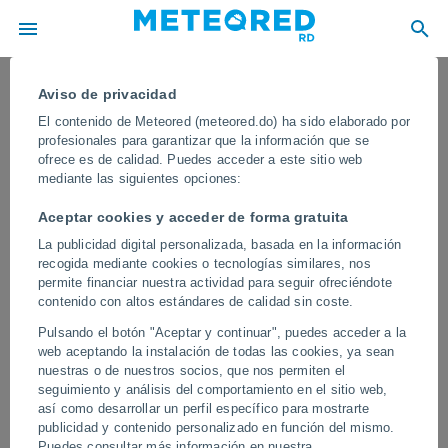
Aviso de privacidad
El contenido de Meteored (meteored.do) ha sido elaborado por
profesionales para garantizar que la información que se
ofrece es de calidad. Puedes acceder a este sitio web
mediante las siguientes opciones:
Aceptar cookies y acceder de forma gratuita
La publicidad digital personalizada, basada en la información
recogida mediante cookies o tecnologías similares, nos
permite financiar nuestra actividad para seguir ofreciéndote
contenido con altos estándares de calidad sin coste.
¡Un rayo cae muy cerca de varias
Pulsando el botón "Aceptar y continuar", puedes acceder a la
personas en Banjarnegara, Indonesia!
web aceptando la instalación de todas las cookies, ya sean
El impacto se produjo junto a una
nuestras o de nuestros socios, que nos permiten el
seguimiento y análisis del comportamiento en el sitio web,
cancha de tenis
así como desarrollar un perfil específico para mostrarte
publicidad y contenido personalizado en función del mismo.
Varias personas que jugaban al tenis sufrieron un gran sobresalto
Puedes consultar más información en nuestra