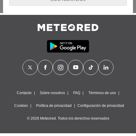
proveedores traten tus datos personales en virtud de un
interés legítimo, algo a lo que puedes oponerte. Para ello,
puede retirar su consentimiento u oponerse al tratamiento de
datos en cualquier momento haciendo clic en
"Configurar"
o
en nuestra
Política de Cookies
en este sitio web.
Nosotros y nuestros socios hacemos el siguiente
tratamiento de datos:
Almacenar la información en un dispositivo y/o acceder a
ella, uso de datos limitados para seleccionar anuncios
básicos, crear perfiles para publicidad personalizada, utilizar
perfiles para seleccionar la publicidad personalizada, crear un
perfil para personalizar el contenido, uso de perfiles para la
selección de contenido personalizado, medir el rendimiento
de la publicidad, medir el rendimiento del contenido,
comprender al público a través de estadísticas o a través de
Contacto
Sobre nosotros
FAQ
Términos de uso
la combinación de datos procedentes de diferentes fuentes,
desarrollo y mejora de los servicios, uso de datos limitados
Cookies
Política de privacidad
Configuración de privacidad
con el objetivo de seleccionar el contenido.
© 2026 Meteored. Todos los derechos reservados
Datos de localización geográfica precisa e identificación
mediante análisis de dispositivos, publicidad y contenido
personalizados, medición de publicidad y contenido,