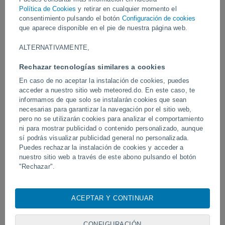
por la caída del rayo, pero no hubo heridos.
Política de Cookies
y retirar en cualquier momento el
consentimiento pulsando el botón
Configuración de cookies
Vídeos
que aparece disponible en el pie de nuestra página web.
ALTERNATIVAMENTE,
Hace 6 horas
Rechazar tecnologías similares a cookies
En caso de no aceptar la instalación de cookies, puedes
acceder a nuestro sitio web meteored.do. En este caso, te
informamos de que solo se instalarán cookies que sean
necesarias para garantizar la navegación por el sitio web,
pero no se utilizarán cookies para analizar el comportamiento
ni para mostrar publicidad o contenido personalizado, aunque
sí podrás visualizar publicidad general no personalizada.
Puedes rechazar la instalación de cookies y acceder a
Un rayo impactó en un campo de
Erupción y actividad inte
nuestro sitio web a través de este abono pulsando el botón
fútbol en Narathiwat, Tailandia.
volcán de Fuego, Guatem
"Rechazar".
Con su consentimiento, nosotros y
nuestros socios
usamos
cookies, identificadores únicos o tecnologías similares para
ACEPTAR Y CONTINUAR
almacenar, acceder y procesar datos personales como su
Síguenos
visita en este sitio web, las direcciones IP y los
identificadores de cookies. Es posible que algunos
CONFIGURACIÓN