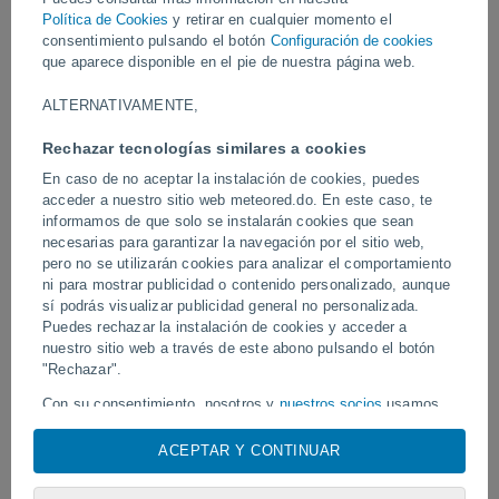
flanco norte del cráter sureste del volcán. Cientos de turistas se
Política de Cookies
y retirar en cualquier momento el
vieron sorprendidos por el fenómeno.
consentimiento pulsando el botón
Configuración de cookies
que aparece disponible en el pie de nuestra página web.
Vídeos
ALTERNATIVAMENTE,
Rechazar tecnologías similares a cookies
Hace 8 horas
En caso de no aceptar la instalación de cookies, puedes
acceder a nuestro sitio web meteored.do. En este caso, te
informamos de que solo se instalarán cookies que sean
necesarias para garantizar la navegación por el sitio web,
pero no se utilizarán cookies para analizar el comportamiento
ni para mostrar publicidad o contenido personalizado, aunque
sí podrás visualizar publicidad general no personalizada.
Puedes rechazar la instalación de cookies y acceder a
nuestro sitio web a través de este abono pulsando el botón
Tornados y lluvias torrenciales en
"Rechazar".
Un rayo impactó en un 
Pelotas, Brasil.
fútbol en Narathiwat, Tail
Con su consentimiento, nosotros y
nuestros socios
usamos
cookies, identificadores únicos o tecnologías similares para
almacenar, acceder y procesar datos personales como su
ACEPTAR Y CONTINUAR
visita en este sitio web, las direcciones IP y los
Síguenos
identificadores de cookies. Es posible que algunos