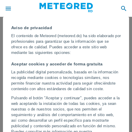
Aviso de privacidad
El contenido de Meteored (meteored.do) ha sido elaborado por
profesionales para garantizar que la información que se
ofrece es de calidad. Puedes acceder a este sitio web
mediante las siguientes opciones:
Aceptar cookies y acceder de forma gratuita
La publicidad digital personalizada, basada en la información
recogida mediante cookies o tecnologías similares, nos
permite financiar nuestra actividad para seguir ofreciéndote
contenido con altos estándares de calidad sin coste.
¡Una gran explosión del Etna
Pulsando el botón "Aceptar y continuar", puedes acceder a la
sorprende a los vecinos Sicilia, Italia!
web aceptando la instalación de todas las cookies, ya sean
La gran columna de ceniza y humo es
nuestras o de nuestros socios, que nos permiten el
seguimiento y análisis del comportamiento en el sitio web,
visible desde toda la isla
así como desarrollar un perfil específico para mostrarte
publicidad y contenido personalizado en función del mismo.
El flujo piroclástico se formó por un colapso parcial de material del
Puedes consultar más información en nuestra