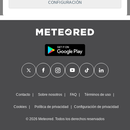
CONFIGURACIÓN
proveedores traten tus datos personales en virtud de un
interés legítimo, algo a lo que puedes oponerte. Para ello,
puede retirar su consentimiento u oponerse al tratamiento de
datos en cualquier momento haciendo clic en
"Configurar"
o
en nuestra
Política de Cookies
en este sitio web.
Nosotros y nuestros socios hacemos el siguiente
tratamiento de datos:
Almacenar la información en un dispositivo y/o acceder a
ella, uso de datos limitados para seleccionar anuncios
básicos, crear perfiles para publicidad personalizada, utilizar
perfiles para seleccionar la publicidad personalizada, crear un
perfil para personalizar el contenido, uso de perfiles para la
selección de contenido personalizado, medir el rendimiento
de la publicidad, medir el rendimiento del contenido,
comprender al público a través de estadísticas o a través de
la combinación de datos procedentes de diferentes fuentes,
Contacto
Sobre nosotros
FAQ
Términos de uso
desarrollo y mejora de los servicios, uso de datos limitados
con el objetivo de seleccionar el contenido.
Cookies
Política de privacidad
Configuración de privacidad
Datos de localización geográfica precisa e identificación
mediante análisis de dispositivos, publicidad y contenido
© 2026 Meteored. Todos los derechos reservados
personalizados, medición de publicidad y contenido,