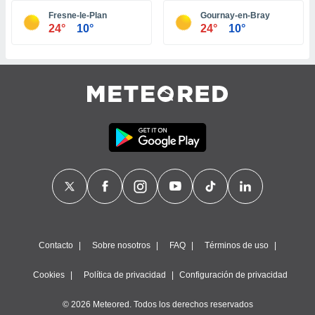
ste abono
Fresne-le-Plan
Gournay-en-Bray
 botón
24°
10°
24°
10°
.
nto,
cios
kies,
ores únicos
as similares
nar,
rocesar
onales como
 este sitio
recciones IP
ficadores de
 posible
s
Contacto
Sobre nosotros
FAQ
Términos de uso
 traten tus
nales en
Cookies
Política de privacidad
Configuración de privacidad
 interés
go a lo que
© 2026 Meteored. Todos los derechos reservados
nerte. Para