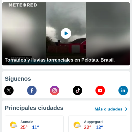
ublicidad y
do en
 mismo.
sultar más
 en nuestra
 Cookies
y
ualquier
ento
 botón
Tornados y lluvias torrenciales en Pelotas, Brasil.
ación de
kies
 disponible
Síguenos
e nuestra
.
IVAMENTE,
Principales ciudades
Más ciudades
as
 a cookies
Aumale
Auppegard
25°
11°
22°
12°
 no aceptar