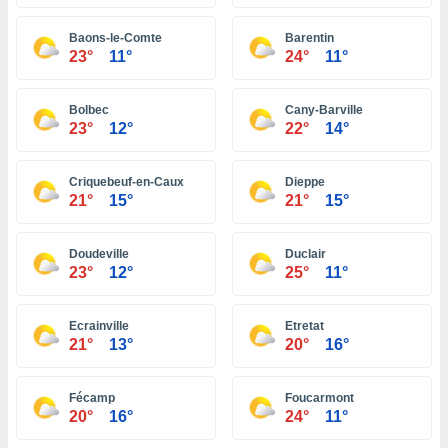
ón de
uedes
Baons-le-Comte
Barentin
uestro sitio
23°
11°
24°
11°
ed.do. En
te
 de que
Bolbec
Cany-Barville
talarán
23°
12°
22°
14°
e sean
para
a
Criquebeuf-en-Caux
Dieppe
por el sitio
21°
15°
21°
15°
o se
cookies para
Doudeville
Duclair
nto ni para
23°
12°
25°
11°
licidad o
Ecrainville
Etretat
ado, aunque
21°
13°
20°
16°
sualizar
general no
ada. Puedes
Fécamp
Foucarmont
 instalación
20°
16°
24°
11°
y acceder a
io web a