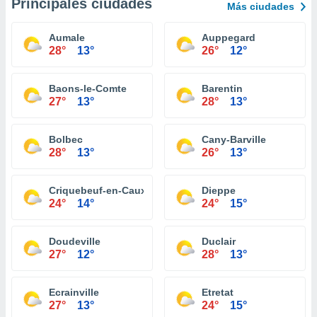
Principales ciudades
Más ciudades
Aumale
Auppegard
28°
13°
26°
12°
Baons-le-Comte
Barentin
27°
13°
28°
13°
Bolbec
Cany-Barville
28°
13°
26°
13°
Criquebeuf-en-Caux
Dieppe
24°
14°
24°
15°
Doudeville
Duclair
27°
12°
28°
13°
Ecrainville
Etretat
27°
13°
24°
15°