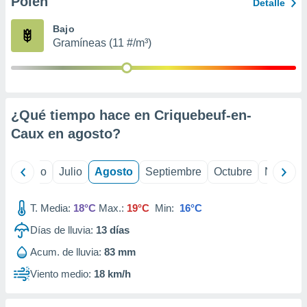
Polen
ados con el
Detalle
 seleccionar
o.
Bajo
Gramíneas (11 #/m³)
calización
precisa e
ión mediante
, publicidad
¿Qué tiempo hace en Criquebeuf-en-
dos,
Caux en
agosto
?
 publicidad
,
ón de
yo
Junio
Julio
Agosto
Septiembre
Octubre
Noviemb
 desarrollo
s.
T. Media:
18°C
Max.:
19°C
Min:
16°C
tros 1199
ios
Días de lluvia:
13
días
Acum. de lluvia:
83 mm
Viento medio:
18 km/h