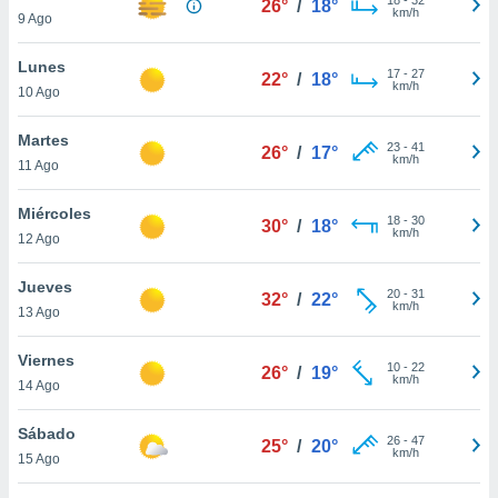
26°
/
18°
ublicidad y
km/h
9 Ago
do en
Lunes
 mismo.
17
-
27
22°
/
18°
km/h
sultar más
10 Ago
 en nuestra
 Cookies
y
Martes
23
-
41
26°
/
17°
ualquier
km/h
11 Ago
ento
Miércoles
 botón
18
-
30
30°
/
18°
km/h
12 Ago
ación de
kies
 disponible
Jueves
20
-
31
32°
/
22°
e nuestra
km/h
13 Ago
.
Viernes
IVAMENTE,
10
-
22
26°
/
19°
km/h
14 Ago
as
Sábado
26
-
47
25°
/
20°
 a cookies
km/h
15 Ago
 no aceptar