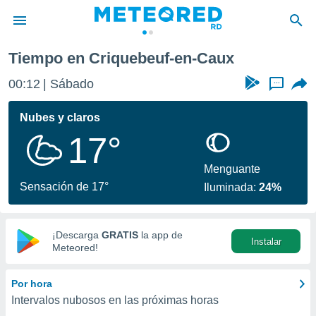
n-Caux
Tiempo en Criquebeuf-en-Caux
privacidad
00:12
Sábado
...
o de
o) ha sido
Nubes y claros
or
17°
es para
ue la
 que se
Menguante
e calidad.
Sensación de 17°
Iluminada:
24%
eder a este
ediante las
opciones:
¡Descarga
GRATIS
la app de
Instalar
ookies y
Meteored!
e forma
Por hora
d digital
Intervalos nubosos en las próximas horas
ada, basada