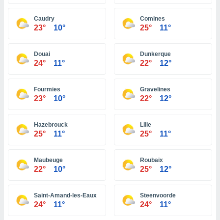
ón de
uedes
Caudry
Comines
uestro sitio
23°
10°
25°
11°
ed.do. En
te
 de que
Douai
Dunkerque
talarán
24°
11°
22°
12°
e sean
para
a
Fourmies
Gravelines
por el sitio
23°
10°
22°
12°
o se
cookies para
Hazebrouck
Lille
nto ni para
25°
11°
25°
11°
licidad o
Maubeuge
Roubaix
ado, aunque
22°
10°
25°
12°
sualizar
general no
ada. Puedes
Saint-Amand-les-Eaux
Steenvoorde
 instalación
24°
11°
24°
11°
y acceder a
io web a