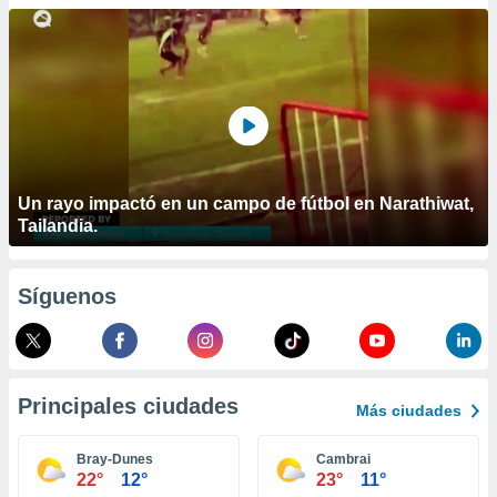
ublicidad y
do en
 mismo.
sultar más
 en nuestra
 Cookies
y
ualquier
ento
Un rayo impactó en un campo de fútbol en Narathiwat,
 botón
Tailandia.
ación de
kies
 disponible
Síguenos
e nuestra
.
IVAMENTE,
Principales ciudades
Más ciudades
as
 a cookies
Bray-Dunes
Cambrai
22°
12°
23°
11°
 no aceptar