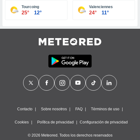
ste abono
Tourcoing
Valenciennes
 botón
25°
12°
24°
11°
.
nto,
cios
kies,
ores únicos
as similares
nar,
rocesar
onales como
 este sitio
recciones IP
ficadores de
 posible
s
Contacto
Sobre nosotros
FAQ
Términos de uso
 traten tus
nales en
Cookies
Política de privacidad
Configuración de privacidad
 interés
go a lo que
© 2026 Meteored. Todos los derechos reservados
nerte. Para