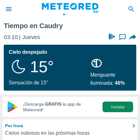
Tiempo en Caudry
privacidad
03:10
Jueves
...
o de
o) ha sido
Cielo despejado
or
15°
es para
ue la
 que se
Menguante
e calidad.
Sensación de 15°
Iluminada:
46%
eder a este
ediante las
opciones:
¡Descarga
GRATIS
la app de
Instalar
ookies y
Meteored!
e forma
Por hora
d digital
Cielos nubosos en las próximas horas
ada, basada