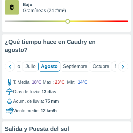
ados con el
Bajo
 seleccionar
Gramíneas (24 #/m³)
o.
calización
precisa e
ión mediante
¿Qué tiempo hace en Caudry en
, publicidad
agosto
?
dos,
 publicidad
,
yo
Junio
Julio
Agosto
Septiembre
Octubre
Noviemb
ón de
 desarrollo
T. Media:
18°C
Max.:
23°C
Min:
14°C
s.
Días de lluvia:
13
días
tros 1199
ios
Acum. de lluvia:
75 mm
Viento medio:
12 km/h
Salida y Puesta del sol