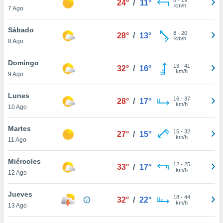
24°
/
11°
ublicidad y
km/h
7 Ago
do en
Sábado
 mismo.
8
-
20
28°
/
13°
km/h
sultar más
8 Ago
 en nuestra
 Cookies
y
Domingo
13
-
41
32°
/
16°
ualquier
km/h
9 Ago
ento
Lunes
 botón
16
-
37
28°
/
17°
km/h
10 Ago
ación de
kies
 disponible
Martes
15
-
32
27°
/
15°
e nuestra
km/h
11 Ago
.
Miércoles
IVAMENTE,
12
-
25
33°
/
17°
km/h
12 Ago
as
Jueves
18
-
44
32°
/
22°
 a cookies
km/h
13 Ago
 no aceptar