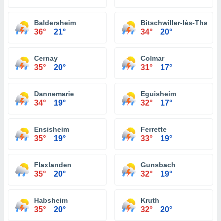
Baldersheim
Bitschwiller-lès-Thann
36°
21°
34°
20°
Cernay
Colmar
35°
20°
31°
17°
Dannemarie
Eguisheim
34°
19°
32°
17°
Ensisheim
Ferrette
35°
19°
33°
19°
Flaxlanden
Gunsbach
35°
20°
32°
19°
Habsheim
Kruth
35°
20°
32°
20°