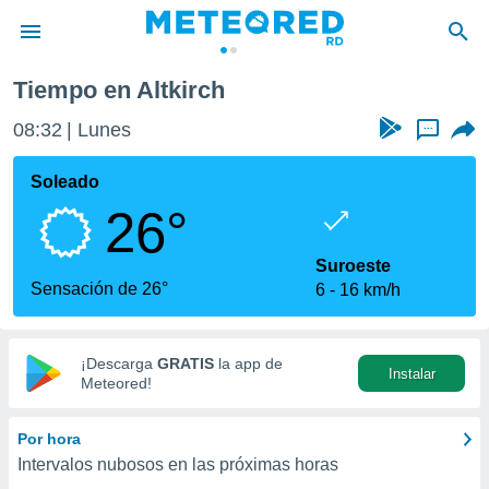
Tiempo en Altkirch
privacidad
08:32
Lunes
...
o de
o) ha sido
Soleado
or
26°
es para
ue la
 que se
Suroeste
e calidad.
Sensación de 26°
6
16 km/h
eder a este
ediante las
opciones:
¡Descarga
GRATIS
la app de
Instalar
ookies y
Meteored!
e forma
Por hora
d digital
Intervalos nubosos en las próximas horas
ada, basada