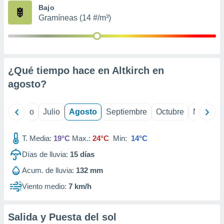
ados con el
Bajo
 seleccionar
Gramíneas (14 #/m³)
o.
calización
precisa e
ión mediante
¿Qué tiempo hace en Altkirch en
, publicidad
agosto
?
dos,
 publicidad
,
yo
Junio
Julio
Agosto
Septiembre
Octubre
Noviemb
ón de
 desarrollo
T. Media:
19°C
Max.:
24°C
Min:
14°C
s.
Días de lluvia:
15
días
tros 1199
ios
Acum. de lluvia:
132 mm
Viento medio:
7 km/h
Salida y Puesta del sol