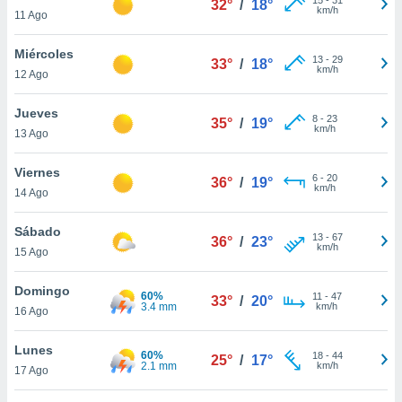
32°
/
18°
ublicidad y
km/h
11 Ago
do en
Miércoles
 mismo.
13
-
29
33°
/
18°
km/h
sultar más
12 Ago
 en nuestra
 Cookies
y
Jueves
8
-
23
35°
/
19°
ualquier
km/h
13 Ago
ento
Viernes
 botón
6
-
20
36°
/
19°
km/h
14 Ago
ación de
kies
 disponible
Sábado
13
-
67
36°
/
23°
e nuestra
km/h
15 Ago
.
Domingo
60%
IVAMENTE,
11
-
47
33°
/
20°
3.4 mm
km/h
16 Ago
as
Lunes
60%
18
-
44
25°
/
17°
 a cookies
2.1 mm
km/h
17 Ago
 no aceptar