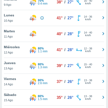
70%
16
-
40
ublicidad y
38°
/
27°
0.4 mm
km/h
9 Ago
do en
Lunes
 mismo.
14
-
36
41°
/
27°
km/h
sultar más
10 Ago
 en nuestra
 Cookies
y
Martes
14
-
40
40°
/
28°
ualquier
km/h
11 Ago
ento
Miércoles
 botón
80%
12
-
38
41°
/
28°
1.1 mm
km/h
ación de
12 Ago
kies
 disponible
Jueves
80%
15
-
40
39°
/
27°
e nuestra
1.3 mm
km/h
13 Ago
.
Viernes
IVAMENTE,
80%
13
-
38
37°
/
26°
2.6 mm
km/h
14 Ago
as
Sábado
80%
13
-
38
35°
/
26°
 a cookies
1.5 mm
km/h
15 Ago
 no aceptar