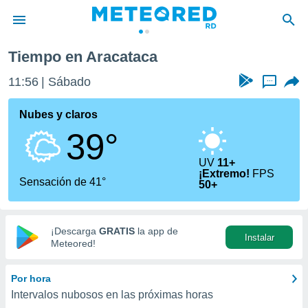
Tiempo en Aracataca
privacidad
11:56
Sábado
...
o de
o) ha sido
Nubes y claros
or
39°
es para
ue la
 que se
UV
11+
¡Extremo!
FPS
e calidad.
Sensación de 41°
50+
eder a este
ediante las
opciones:
¡Descarga
GRATIS
la app de
Instalar
ookies y
Meteored!
e forma
Por hora
d digital
Intervalos nubosos en las próximas horas
ada, basada