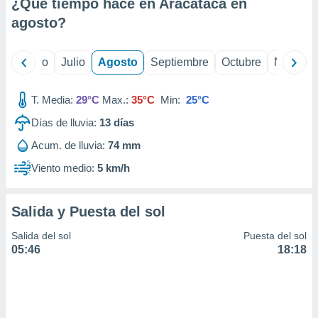
ados con el
¿Qué tiempo hace en Aracataca en
 seleccionar
agosto
?
o.
calización
yo
Junio
Julio
Agosto
Septiembre
Octubre
Noviemb
precisa e
ión mediante
T. Media:
29°C
Max.:
35°C
Min:
25°C
, publicidad
Días de lluvia:
13
días
dos,
 publicidad
Acum. de lluvia:
74 mm
,
Viento medio:
5 km/h
ón de
 desarrollo
s.
Salida y Puesta del sol
tros 1199
ios
Salida del sol
Puesta del sol
05:46
18:18