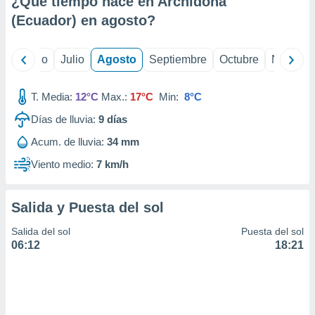
¿Qué tiempo hace en Archidona
ados con el
 seleccionar
(Ecuador) en
agosto
?
o.
calización
yo
Junio
Julio
Agosto
Septiembre
Octubre
Noviemb
precisa e
ión mediante
T. Media:
12°C
Max.:
17°C
Min:
8°C
, publicidad
Días de lluvia:
9
días
dos,
Acum. de lluvia:
34 mm
 publicidad
,
Viento medio:
7 km/h
ón de
 desarrollo
s.
Salida y Puesta del sol
tros 1199
Salida del sol
Puesta del sol
ios
06:12
18:21