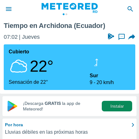
Tiempo en Archidona (Ecuador)
privacidad
07:02
Jueves
...
o de
o) ha sido
Cubierto
or
22°
es para
ue la
 que se
Sur
e calidad.
Sensación de 22°
9
20 km/h
eder a este
ediante las
opciones:
¡Descarga
GRATIS
la app de
Instalar
ookies y
Meteored!
e forma
Por hora
d digital
Lluvias débiles en las próximas horas
ada, basada