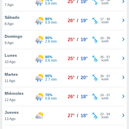
25°
/
19°
ublicidad y
0.9 mm
km/h
7 Ago
do en
Sábado
 mismo.
80%
17
-
40
26°
/
19°
0.9 mm
km/h
sultar más
8 Ago
 en nuestra
 Cookies
y
Domingo
90%
16
-
39
25°
/
19°
ualquier
2.6 mm
km/h
9 Ago
ento
Lunes
 botón
80%
25
-
57
25°
/
19°
0.6 mm
km/h
10 Ago
ación de
kies
 disponible
Martes
90%
26
-
57
25°
/
20°
e nuestra
2.7 mm
km/h
11 Ago
.
Miércoles
70%
IVAMENTE,
24
-
57
26°
/
18°
0.8 mm
km/h
12 Ago
as
Jueves
22
-
54
27°
/
18°
 a cookies
km/h
13 Ago
 no aceptar