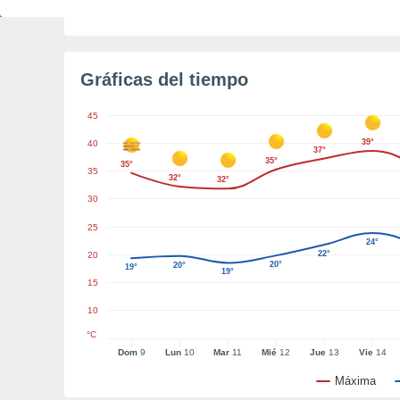
Tiempo para el amanecer
5h 57m
Gráficas del tiempo
45
39°
40
37°
35°
35°
35
32°
32°
30
25
24°
22°
20
20°
20°
19°
19°
15
10
°C
Dom
9
Lun
10
Mar
11
Mié
12
Jue
13
Vie
14
Máxima