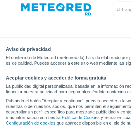
Aviso de privacidad
El contenido de Meteored (meteored.do) ha sido elaborado por p
es de calidad. Puedes acceder a este sitio web mediante las si
Aceptar cookies y acceder de forma gratuita
Inicio
Francia
Isla de Francia
Valle de Marne
La publicidad digital personalizada, basada en la información r
financiar nuestra actividad para seguir ofreciéndote contenido c
Tiempo en Arcueil
Pulsando el botón "Aceptar y continuar", puedes acceder a la w
nuestras o de nuestros socios, que nos permiten el seguimiento
00:01
Domingo
desarrollar un perfil específico para mostrarte publicidad y co
más información en nuestra
Política de Cookies
y retirar en cu
Configuración de cookies
que aparece disponible en el pie de n
Nubes y claros