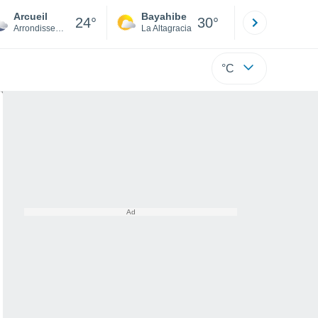
Arcueil
Bayahibe
Punta Ca
24°
30°
Arrondissement of L'Haÿ-les-Roses
La Altagracia
La Altagraci
°C