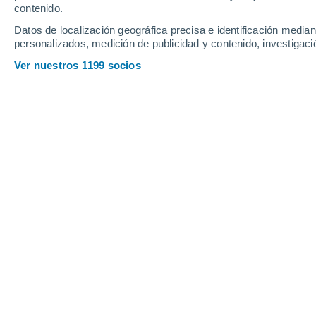
contenido.
14
-
31
km/h
15
-
34
km/h
10
17
-
39
km/h
Datos de localización geográfica precisa e identificación mediant
personalizados, medición de publicidad y contenido, investigació
Tiempo en Arcueil hoy
, 9 de agosto
Ver nuestros 1199 socios
Nubes y claros
24°
01:00
Sensación T.
25°
Calima
23°
02:00
Sensación T.
25°
Calima
22°
03:00
Sensación T.
22°
Calima
21°
05:00
Sensación T.
21°
Calima
21°
08:00
Sensación T.
21°