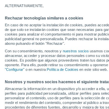
24°
ALTERNATIVAMENTE,
Rechazar tecnologías similares a cookies
Menguant
En caso de no aceptar la instalación de cookies, puedes accede
Iluminada
Sensación de 25°
de que solo se instalarán cookies que sean necesarias para garan
cookies para analizar el comportamiento ni para mostrar publici
publicidad general no personalizada. Puedes rechazar la instala
abono pulsando el botón "Rechazar".
Tiempo 1 - 7 días
Mapa de lluvia
Satélites
Modelo
Con su consentimiento, nosotros y
nuestros socios
usamos cooki
almacenar, acceder y procesar datos personales como su visita e
cookies. Es posible que algunos proveedores traten tus datos pe
oponerte. Para ello, puede retirar su consentimiento u oponerse
Mañana
Martes
M
Hoy
"Configurar"
o en nuestra
Política de Cookies
en este sitio web.
10 Ago
11 Ago
9 Ago
Nosotros y nuestros socios hacemos el siguiente trata
Almacenar la información en un dispositivo y/o acceder a ella, 
perfiles para publicidad personalizada, utilizar perfiles para sele
personalizar el contenido, uso de perfiles para la selección de c
32°
/
20°
32°
/
19°
35°
/
19°
medir el rendimiento del contenido, comprender al público a tra
procedentes de diferentes fuentes, desarrollo y mejora de los se