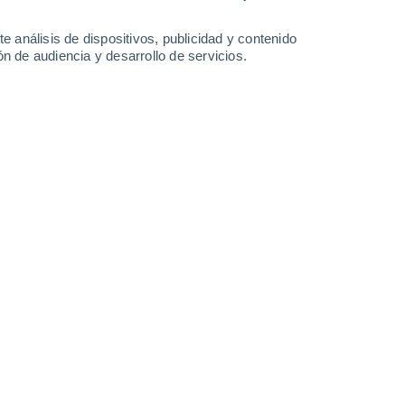
-
27
km/h
9
-
26
km/h
9
-
33
km/h
10
-
37
km/h
e análisis de dispositivos, publicidad y contenido
n de audiencia y desarrollo de servicios.
Este
0 Bajo
5
-
9 km/h
FPS:
no
Noreste
0 Bajo
5
-
10 km/h
FPS:
no
Este
0 Bajo
5
-
10 km/h
FPS:
no
Sureste
0 Bajo
5
-
10 km/h
FPS:
no
Sureste
0 Bajo
3
-
9 km/h
FPS:
no