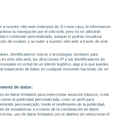
e
r a nuestro sitio web meteored.do. En este caso, te informamos
:
15%
tizar la navegación por el sitio web, pero no se utilizarán
dad o contenido personalizado, aunque sí podrás visualizar
ción de cookies y acceder a nuestro sitio web a través de este
s
es, identificadores únicos o tecnologías similares para
n este sitio web, las direcciones IP y los identificadores de
rsonales en virtud de un interés legítimo, algo a lo que puedes
 al tratamiento de datos en cualquier momento haciendo clic en
iércoles
Jueves
Viernes
Sábado
12 Ago
13 Ago
14 Ago
15 Ago
miento de datos:
uso de datos limitados para seleccionar anuncios básicos, crear
50%
ccionar la publicidad personalizada, crear un perfil para
0.5 mm
ontenido personalizado, medir el rendimiento de la publicidad,
35°
/
20°
37°
/
22°
39°
/
24°
36°
/
22°
vés de estadísticas o a través de la combinación de datos
rvicios, uso de datos limitados con el objetivo de seleccionar el