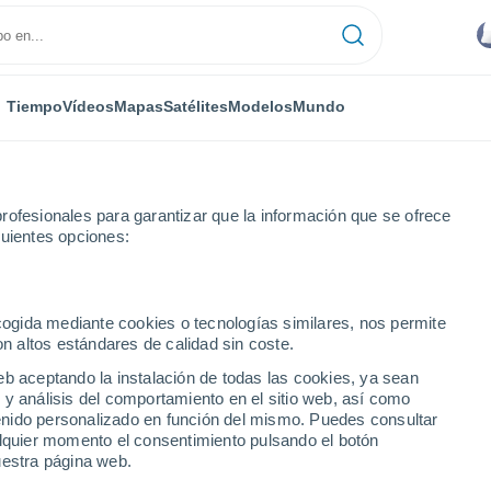
Tiempo
Vídeos
Mapas
Satélites
Modelos
Mundo
rofesionales para garantizar que la información que se ofrece
guientes opciones:
Arcueil
ecogida mediante cookies o tecnologías similares, nos permite
on altos estándares de calidad sin coste.
eb aceptando la instalación de todas las cookies, ya sean
 y análisis del comportamiento en el sitio web, así como
...
ntenido personalizado en función del mismo. Puedes consultar
alquier momento el consentimiento pulsando el botón
Por hora
uestra página web.
Se espera calima en las
próximas horas