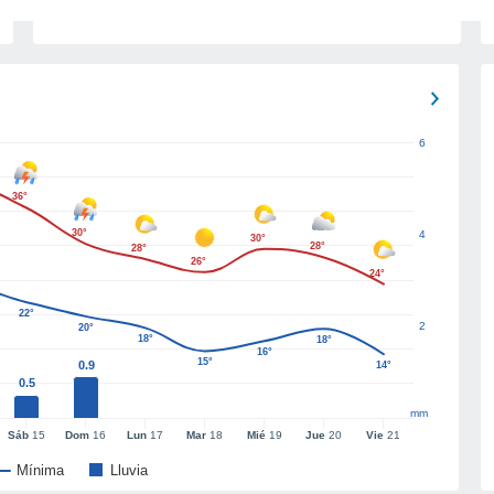
6
36°
30°
4
30°
28°
28°
26°
24°
22°
2
20°
18°
18°
16°
15°
0.9
14°
0.5
mm
Sáb
15
Dom
16
Lun
17
Mar
18
Mié
19
Jue
20
Vie
21
Mínima
Lluvia