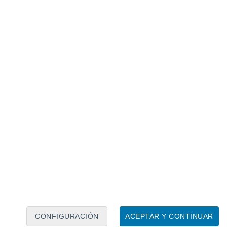
Calendario lunar
Lun
Mar
Mié
Jue
Vie
Sáb
Dom
9
10
11
12
13
14
15
16
17
18
19
20
21
22
CONFIGURACIÓN
ACEPTAR Y CONTINUAR