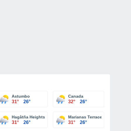
Astumbo
Canada
31°
26°
32°
26°
ivision
Hagåtña Heights
Marianas Terrace
31°
26°
31°
26°