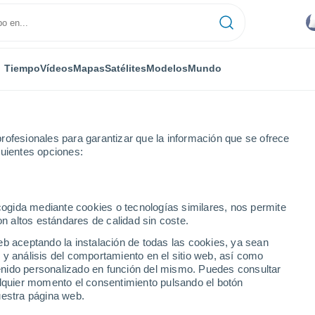
Tiempo
Vídeos
Mapas
Satélites
Modelos
Mundo
rofesionales para garantizar que la información que se ofrece
guientes opciones:
ecogida mediante cookies o tecnologías similares, nos permite
on altos estándares de calidad sin coste.
eb aceptando la instalación de todas las cookies, ya sean
 y análisis del comportamiento en el sitio web, así como
...
ntenido personalizado en función del mismo. Puedes consultar
alquier momento el consentimiento pulsando el botón
Por hora
uestra página web.
Intervalos nubosos en las
próximas horas