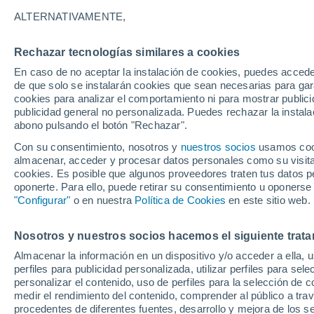
29°
ALTERNATIVAMENTE,
Rechazar tecnologías similares a cookies
Oeste
En caso de no aceptar la instalación de cookies, puedes accede
Sensación de 34°
28
-
43 km
de que solo se instalarán cookies que sean necesarias para garan
cookies para analizar el comportamiento ni para mostrar publici
publicidad general no personalizada. Puedes rechazar la instala
abono pulsando el botón "Rechazar".
Con su consentimiento, nosotros y
nuestros socios
usamos cooki
almacenar, acceder y procesar datos personales como su visita e
cookies. Es posible que algunos proveedores traten tus datos pe
Tiempo 1 - 7 días
Mapa de nubosidad
Satélites
M
oponerte. Para ello, puede retirar su consentimiento u oponerse
"Configurar"
o en nuestra
Política de Cookies
en este sitio web.
Nosotros y nuestros socios hacemos el siguiente trata
Mañana
Lunes
Hoy
Almacenar la información en un dispositivo y/o acceder a ella, 
9 Ago
10 Ago
8 Ago
perfiles para publicidad personalizada, utilizar perfiles para sele
personalizar el contenido, uso de perfiles para la selección de c
medir el rendimiento del contenido, comprender al público a tra
procedentes de diferentes fuentes, desarrollo y mejora de los se
60%
80%