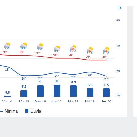
60
40
31°
31°
31°
30°
30°
30°
30°
28°
20
26°
26°
26°
26°
26°
25°
9.6
9
8.9
6.6
6.5
5.2
0.8
mm
Vie
14
Sáb
15
Dom
16
Lun
17
Mar
18
Mié
19
Jue
20
Mínima
Lluvia