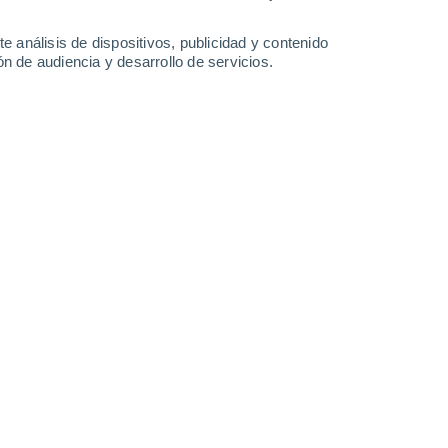
7.6 mm
4.9 mm
0.8 mm
30°
/
26°
30°
/
26°
31°
/
28°
31°
/
28°
e análisis de dispositivos, publicidad y contenido
n de audiencia y desarrollo de servicios.
-
45
km/h
31
-
47
km/h
31
-
46
km/h
29
-
45
km/h
sto
Suroeste
1 Bajo
°
29
-
43 km/h
FPS:
no
Suroeste
0 Bajo
°
30
-
43 km/h
FPS:
no
s
Oeste
0 Bajo
°
28
-
43 km/h
FPS:
no
s
Oeste
0 Bajo
°
26
-
39 km/h
FPS:
no