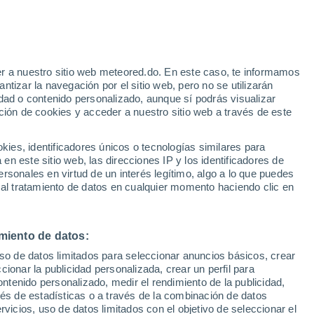
Aviso de nivel amarillo
Alerta moderada por fenómenos
costeros en Asfaja hoy
r a nuestro sitio web meteored.do. En este caso, te informamos
/h
Huracán
tizar la navegación por el sitio web, pero no se utilizarán
Dolphin A 2.544 kms de distancia
dad o contenido personalizado, aunque sí podrás visualizar
ción de cookies y acceder a nuestro sitio web a través de este
Riesgo de Índice UV 11+
¡Extremo!
es, identificadores únicos o tecnologías similares para
Durante el dia de mañana
n este sitio web, las direcciones IP y los identificadores de
rsonales en virtud de un interés legítimo, algo a lo que puedes
odelos
 al tratamiento de datos en cualquier momento haciendo clic en
miento de datos:
Martes
Miércoles
Jueves
Viernes
uso de datos limitados para seleccionar anuncios básicos, crear
11 Ago
12 Ago
13 Ago
14 Ago
ccionar la publicidad personalizada, crear un perfil para
ontenido personalizado, medir el rendimiento de la publicidad,
vés de estadísticas o a través de la combinación de datos
rvicios, uso de datos limitados con el objetivo de seleccionar el
90%
80%
80%