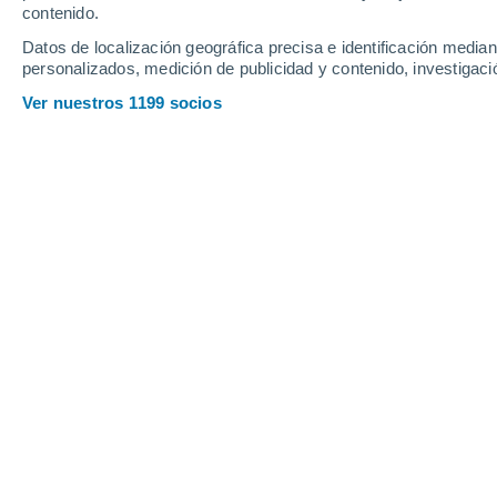
2.5 mm
contenido.
4.1 mm
30°
/
28°
30°
/
28°
31°
/
27°
Datos de localización geográfica precisa e identificación mediant
personalizados, medición de publicidad y contenido, investigació
33
-
48
km/h
34
-
49
km/h
31
33
-
48
km/h
Ver nuestros 1199 socios
Tiempo en Asfaja - GU hoy
, 8 de ago
Lluvia débil
30%
29°
17:00
0.3 mm
Sensación T.
35
Lluvia débil
30%
29°
18:00
0.2 mm
Sensación T.
34
Nubes y claro
29°
19:00
Sensación T.
34
Nubes y claro
29°
20:00
Sensación T.
34