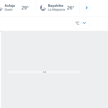
Asfaja
Bayahibe
Punta Ca
29°
26°
Guam
La Altagracia
La Altagraci
°C