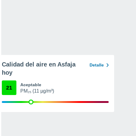
Calidad del aire en Asfaja
Detalle
hoy
Aceptable
21
PM₂₅ (11 µg/m³)