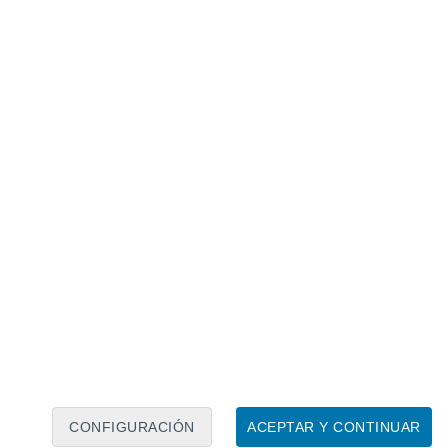
Calendario lunar
Lun
Mar
Mié
Jue
Vie
Sáb
Dom
8
9
10
11
12
13
14
15
16
17
18
19
20
21
CONFIGURACIÓN
ACEPTAR Y CONTINUAR