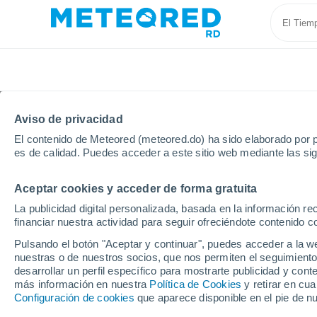
Aviso de privacidad
El contenido de Meteored (meteored.do) ha sido elaborado por p
es de calidad. Puedes acceder a este sitio web mediante las si
Aceptar cookies y acceder de forma gratuita
Inicio
Estados Unidos
Guam
Asfaja
La publicidad digital personalizada, basada en la información r
financiar nuestra actividad para seguir ofreciéndote contenido c
Tiempo en Asfaja - GU
Pulsando el botón "Aceptar y continuar", puedes acceder a la w
nuestras o de nuestros socios, que nos permiten el seguimiento
19:21
Sábado
desarrollar un perfil específico para mostrarte publicidad y co
más información en nuestra
Política de Cookies
y retirar en cu
Configuración de cookies
que aparece disponible en el pie de n
Nubes y claros