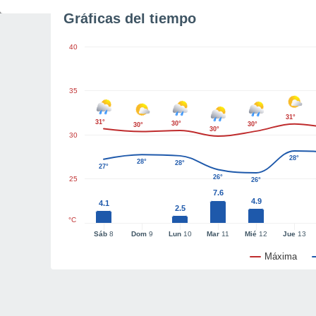
Gráficas del tiempo
40
35
31°
31°
30°
30°
30°
30°
30
28°
28°
28°
27°
26°
25
26°
7.6
4.9
4.1
2.5
°C
Sáb
8
Dom
9
Lun
10
Mar
11
Mié
12
Jue
13
Máxima