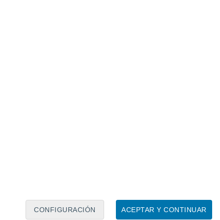
Calendario lunar
Lun
Mar
Mié
Jue
Vie
Sáb
Dom
8
9
10
11
12
13
14
15
16
17
18
19
20
21
CONFIGURACIÓN
ACEPTAR Y CONTINUAR
6