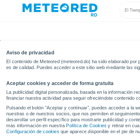
Aviso de privacidad
El contenido de Meteored (meteored.do) ha sido elaborado por p
es de calidad. Puedes acceder a este sitio web mediante las si
Aceptar cookies y acceder de forma gratuita
Inicio
Suiza
Friburgo
Attalens
La publicidad digital personalizada, basada en la información r
financiar nuestra actividad para seguir ofreciéndote contenido c
Tiempo en Attalens
Pulsando el botón "Aceptar y continuar", puedes acceder a la w
nuestras o de nuestros socios, que nos permiten el seguimiento
18:50
Sábado
desarrollar un perfil específico para mostrarte publicidad y co
más información en nuestra
Política de Cookies
y retirar en cu
Configuración de cookies
que aparece disponible en el pie de n
Soleado