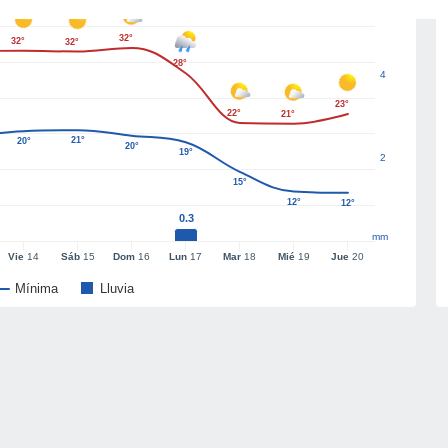
32°
32°
32°
28°
4
23°
22°
21°
21°
20°
20°
19°
2
15°
12°
12°
0.3
mm
Vie
14
Sáb
15
Dom
16
Lun
17
Mar
18
Mié
19
Jue
20
Mínima
Lluvia