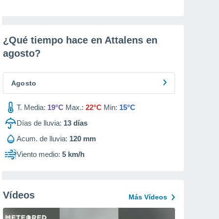
¿Qué tiempo hace en Attalens en
agosto
?
Agosto
T. Media:
19°C
Max.:
22°C
Min:
15°C
Días de lluvia:
13
días
Acum. de lluvia:
120 mm
Viento medio:
5 km/h
Vídeos
Más Vídeos