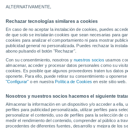
27°
ALTERNATIVAMENTE,
Rechazar tecnologías similares a cookies
Suroeste
En caso de no aceptar la instalación de cookies, puedes accede
Sensación de 27°
4
-
16 km/
de que solo se instalarán cookies que sean necesarias para garan
cookies para analizar el comportamiento ni para mostrar publici
publicidad general no personalizada. Puedes rechazar la instala
abono pulsando el botón "Rechazar".
Tiempo 1 - 7 días
Mapa de nubosidad
Satélites
M
Con su consentimiento, nosotros y
nuestros socios
usamos cooki
almacenar, acceder y procesar datos personales como su visita e
cookies. Es posible que algunos proveedores traten tus datos pe
oponerte. Para ello, puede retirar su consentimiento u oponerse
Mañana
Lunes
Hoy
"Configurar"
o en nuestra
Política de Cookies
en este sitio web.
9 Ago
10 Ago
8 Ago
Nosotros y nuestros socios hacemos el siguiente trata
Almacenar la información en un dispositivo y/o acceder a ella, 
40%
50%
perfiles para publicidad personalizada, utilizar perfiles para sele
0.9 mm
0.1 mm
personalizar el contenido, uso de perfiles para la selección de c
30°
/
19°
28°
/
18°
28°
/
17°
medir el rendimiento del contenido, comprender al público a tra
procedentes de diferentes fuentes, desarrollo y mejora de los se