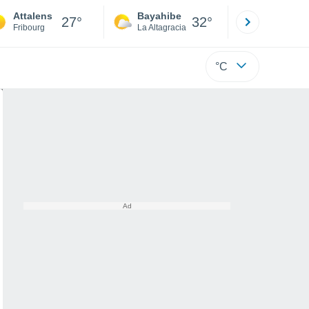
Attalens
Bayahibe
Punta Ca
27°
32°
Fribourg
La Altagracia
La Altagraci
°C