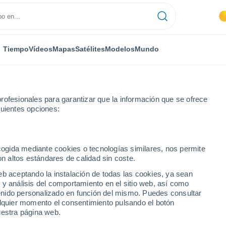
Tiempo
Vídeos
Mapas
Satélites
Modelos
Mundo
rofesionales para garantizar que la información que se ofrece
guientes opciones:
ecogida mediante cookies o tecnologías similares, nos permite
on altos estándares de calidad sin coste.
eb aceptando la instalación de todas las cookies, ya sean
 y análisis del comportamiento en el sitio web, así como
...
ntenido personalizado en función del mismo. Puedes consultar
alquier momento el consentimiento pulsando el botón
Por hora
uestra página web.
Intervalos nubosos en las
próximas horas