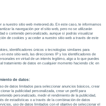
r a nuestro sitio web meteored.do. En este caso, te informamos
h
tizar la navegación por el sitio web, pero no se utilizarán
dad o contenido personalizado, aunque sí podrás visualizar
ción de cookies y acceder a nuestro sitio web a través de este
odelos
es, identificadores únicos o tecnologías similares para
n este sitio web, las direcciones IP y los identificadores de
rsonales en virtud de un interés legítimo, algo a lo que puedes
 al tratamiento de datos en cualquier momento haciendo clic en
Martes
Miércoles
Jueves
Viernes
11 Ago
12 Ago
13 Ago
14 Ago
miento de datos:
uso de datos limitados para seleccionar anuncios básicos, crear
ccionar la publicidad personalizada, crear un perfil para
ontenido personalizado, medir el rendimiento de la publicidad,
30°
/
19°
31°
/
19°
32°
/
20°
32°
/
20°
vés de estadísticas o a través de la combinación de datos
rvicios, uso de datos limitados con el objetivo de seleccionar el