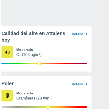
Calidad del aire en Attalens
Detalle
hoy
Moderada
43
O₃ (108 µg/m³)
Polen
Detalle
Moderado
Gramíneas (28 #/m³)