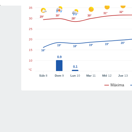
35
32°
31°
30°
30°
29°
30
28°
25
20
20°
19°
19°
19°
18°
15
16°
0.9
10
0.1
°C
Sáb
8
Dom
9
Lun
10
Mar
11
Mié
12
Jue
13
Máxima