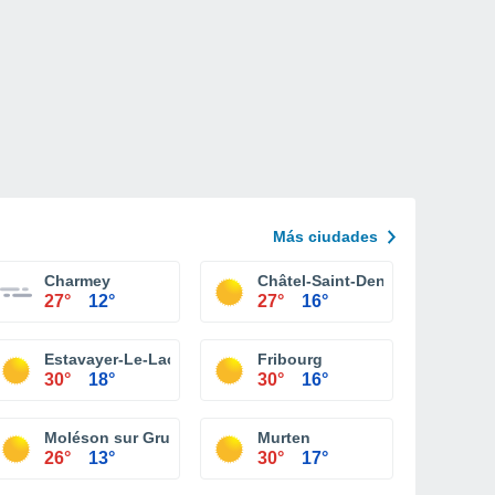
Más ciudades
Charmey
Châtel-Saint-Denis
27°
12°
27°
16°
Estavayer-Le-Lac
Fribourg
30°
18°
30°
16°
t Denis
Moléson sur Gruyeres
Murten
26°
13°
30°
17°