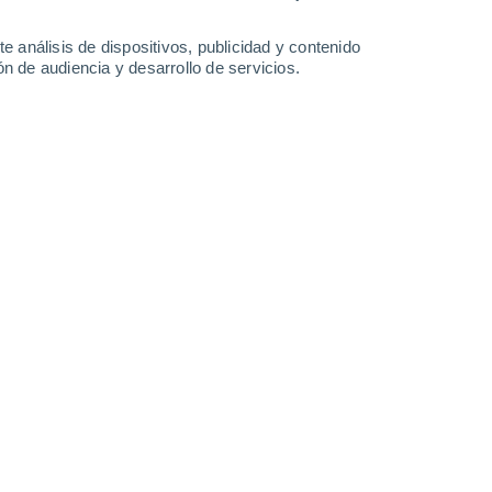
-
23
km/h
5
-
22
km/h
5
-
24
km/h
6
-
25
km/h
e análisis de dispositivos, publicidad y contenido
n de audiencia y desarrollo de servicios.
Suroeste
3 Medio
°
6
-
22 km/h
FPS:
6-10
Suroeste
2 Bajo
°
5
-
19 km/h
FPS:
no
Suroeste
1 Bajo
°
4
-
16 km/h
FPS:
no
Suroeste
0 Bajo
°
2
-
13 km/h
FPS:
no
Sur
0 Bajo
°
0
-
7 km/h
FPS:
no