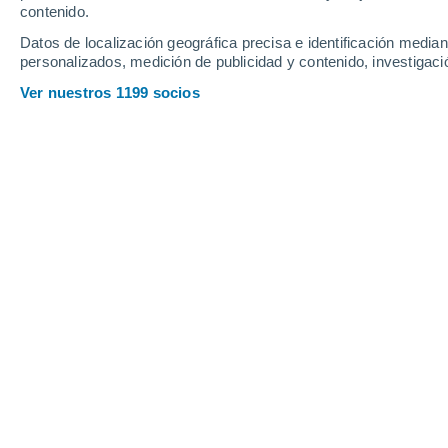
contenido.
15
-
41
km/h
9
-
29
km/h
6
7
-
23
km/h
Datos de localización geográfica precisa e identificación mediant
personalizados, medición de publicidad y contenido, investigació
Tiempo en Attalens hoy
, 8 de agosto
Ver nuestros 1199 socios
Soleado
28°
17:00
Sensación T.
27
Soleado
27°
18:00
Sensación T.
27
Soleado
27°
19:00
Sensación T.
27
Soleado
26°
20:00
Sensación T.
26
Soleado
24°
21:00
Sensación T.
25