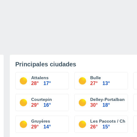
Principales ciudades
Attalens
Bulle
28°
17°
27°
13°
Courtepin
Delley-Portalban
29°
16°
30°
18°
Gruyères
Les Paccots / Chatel S
29°
14°
26°
15°