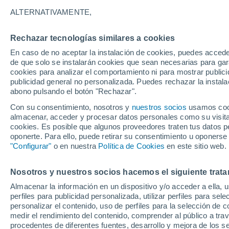
31°
ALTERNATIVAMENTE,
Rechazar tecnologías similares a cookies
Noroeste
En caso de no aceptar la instalación de cookies, puedes accede
Sensación de 31°
8
-
29 km/
de que solo se instalarán cookies que sean necesarias para garan
cookies para analizar el comportamiento ni para mostrar publici
publicidad general no personalizada. Puedes rechazar la instala
abono pulsando el botón "Rechazar".
Tiempo 1 - 7 días
Mapa de nubosidad
Satélites
M
Con su consentimiento, nosotros y
nuestros socios
usamos cooki
almacenar, acceder y procesar datos personales como su visita e
cookies. Es posible que algunos proveedores traten tus datos pe
oponerte. Para ello, puede retirar su consentimiento u oponerse
Mañana
Lunes
Hoy
"Configurar"
o en nuestra
Política de Cookies
en este sitio web.
9 Ago
10 Ago
8 Ago
Nosotros y nuestros socios hacemos el siguiente trata
Almacenar la información en un dispositivo y/o acceder a ella, 
70%
70%
perfiles para publicidad personalizada, utilizar perfiles para sele
2.2 mm
0.8 mm
personalizar el contenido, uso de perfiles para la selección de c
34°
/
18°
23°
/
16°
33°
/
18°
medir el rendimiento del contenido, comprender al público a tra
procedentes de diferentes fuentes, desarrollo y mejora de los se