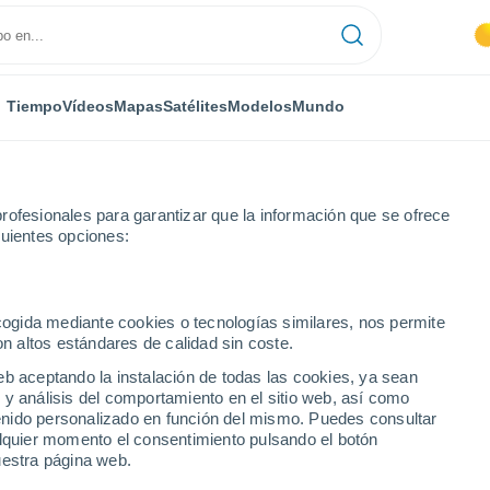
Tiempo
Vídeos
Mapas
Satélites
Modelos
Mundo
rofesionales para garantizar que la información que se ofrece
guientes opciones:
Pirai
ecogida mediante cookies o tecnologías similares, nos permite
on altos estándares de calidad sin coste.
ai - RJ
eb aceptando la instalación de todas las cookies, ya sean
 y análisis del comportamiento en el sitio web, así como
...
ntenido personalizado en función del mismo. Puedes consultar
alquier momento el consentimiento pulsando el botón
Por hora
uestra página web.
Cielos despejados en las
próximas horas