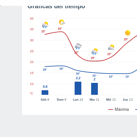
Gráficas del tiempo
40
34°
35
33°
29°
30
25
23°
22°
20°
20
18°
18°
15
16°
15°
15°
15°
2.2
2
10
0.8
°C
Sáb
8
Dom
9
Lun
10
Mar
11
Mié
12
Jue
13
Máxima