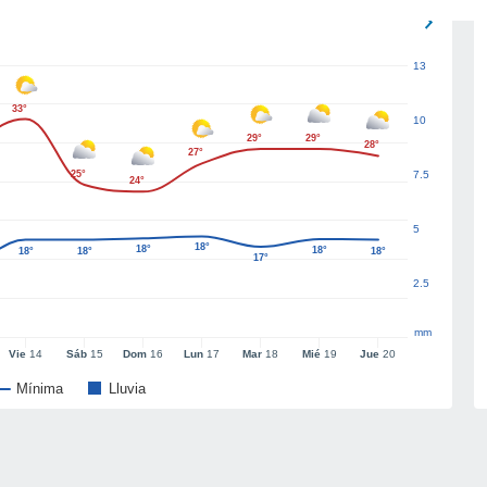
13
33°
10
29°
29°
28°
27°
25°
7.5
24°
5
18°
18°
18°
18°
18°
18°
17°
2.5
mm
Vie
14
Sáb
15
Dom
16
Lun
17
Mar
18
Mié
19
Jue
20
Mínima
Lluvia