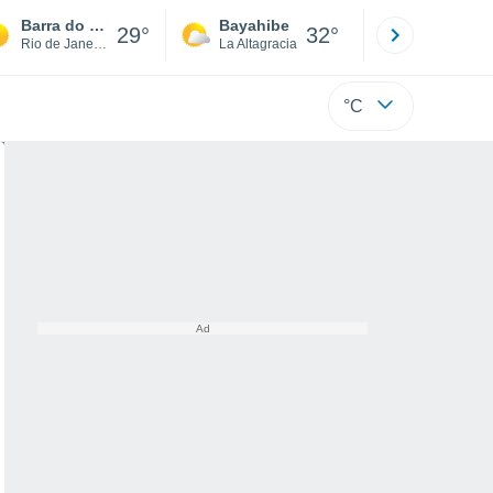
Barra do Piraí
Bayahibe
Punta Ca
29°
32°
Rio de Janeiro
La Altagracia
La Altagraci
°C