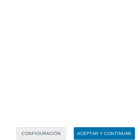
Calendario lunar
Lun
Mar
Mié
Jue
Vie
Sáb
Dom
8
9
10
11
12
13
14
15
16
17
18
19
20
21
CONFIGURACIÓN
ACEPTAR Y CONTINUAR