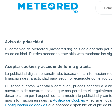
Aviso de privacidad
El contenido de Meteored (meteored.do) ha sido elaborado por p
es de calidad. Puedes acceder a este sitio web mediante las si
Aceptar cookies y acceder de forma gratuita
Inicio
Brasil
Estado de Rio De Janeiro
Barra Do 
La publicidad digital personalizada, basada en la información r
financiar nuestra actividad para seguir ofreciéndote contenido c
Tiempo en Barra Do Pir
Pulsando el botón "Aceptar y continuar", puedes acceder a la w
nuestras o de nuestros socios, que nos permiten el seguimiento
16:05
Sábado
desarrollar un perfil específico para mostrarte publicidad y co
más información en nuestra
Política de Cookies
y retirar en cu
Configuración de cookies
que aparece disponible en el pie de n
Nubes y claros