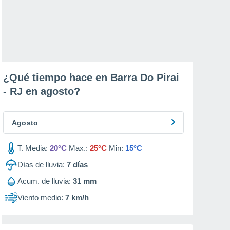
¿Qué tiempo hace en Barra Do Pirai
- RJ en
agosto
?
Agosto
T. Media:
20°C
Max.:
25°C
Min:
15°C
Días de lluvia:
7
días
Acum. de lluvia:
31 mm
Viento medio:
7 km/h