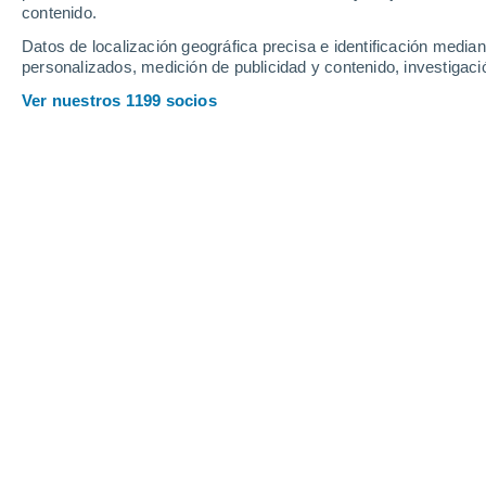
contenido.
21
-
48
km/h
20
-
42
km/h
15
14
-
34
km/h
Datos de localización geográfica precisa e identificación mediant
personalizados, medición de publicidad y contenido, investigació
Tiempo en Barra Do Pirai - RJ hoy
, 8
Ver nuestros 1199 socios
Nubes y claro
31°
16:00
Sensación T.
3
Soleado
29°
17:00
Sensación T.
3
Soleado
26°
18:00
Sensación T.
2
Cielo despej
25°
19:00
Sensación T.
2
Cielo despej
24°
20:00
Sensación T.
2