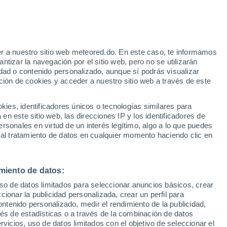
Aviso de nivel amarillo
Alerta moderada por otros en Barra
Do Pirai hoy
r a nuestro sitio web meteored.do. En este caso, te informamos
h
tizar la navegación por el sitio web, pero no se utilizarán
dad o contenido personalizado, aunque sí podrás visualizar
ción de cookies y acceder a nuestro sitio web a través de este
odelos
es, identificadores únicos o tecnologías similares para
n este sitio web, las direcciones IP y los identificadores de
rsonales en virtud de un interés legítimo, algo a lo que puedes
 al tratamiento de datos en cualquier momento haciendo clic en
Martes
Miércoles
Jueves
Viernes
11 Ago
12 Ago
13 Ago
14 Ago
miento de datos:
uso de datos limitados para seleccionar anuncios básicos, crear
90%
ccionar la publicidad personalizada, crear un perfil para
2 mm
ontenido personalizado, medir el rendimiento de la publicidad,
20°
/
15°
22°
/
15°
29°
/
15°
33°
/
18°
vés de estadísticas o a través de la combinación de datos
rvicios, uso de datos limitados con el objetivo de seleccionar el