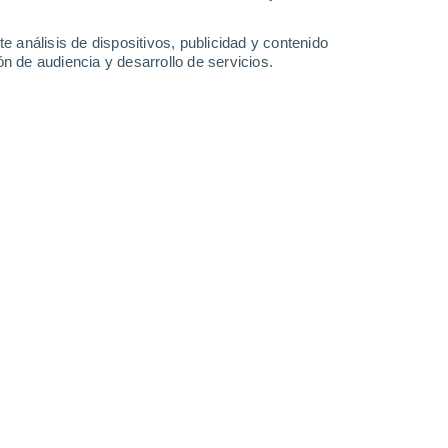
-
34
km/h
10
-
22
km/h
13
-
27
km/h
19
-
39
km/h
e análisis de dispositivos, publicidad y contenido
n de audiencia y desarrollo de servicios.
 de agosto
s
Noroeste
1 Bajo
1°
8
-
29 km/h
FPS:
no
Noroeste
0 Bajo
1°
2
-
17 km/h
FPS:
no
Noreste
0 Bajo
7°
1
-
7 km/h
FPS:
no
ado
Noreste
0 Bajo
6°
3
-
7 km/h
FPS:
no
ado
Norte
0 Bajo
4°
6
-
10 km/h
FPS:
no