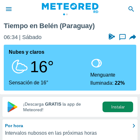
Tiempo en Belén (Paraguay)
privacidad
06:34
Sábado
...
o de
o) ha sido
Nubes y claros
or
16°
es para
ue la
 que se
Menguante
e calidad.
Sensación de 16°
Iluminada:
22%
eder a este
ediante las
opciones:
¡Descarga
GRATIS
la app de
Instalar
ookies y
Meteored!
e forma
Por hora
d digital
Intervalos nubosos en las próximas horas
ada, basada