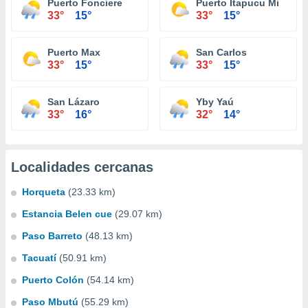
Puerto Fonciere
Puerto Itapucu Mi
33°
15°
33°
15°
Puerto Max
San Carlos
33°
15°
33°
15°
San Lázaro
Yby Yaú
33°
16°
32°
14°
Localidades cercanas
Horqueta
(23.33 km)
Estancia Belen cue
(29.07 km)
Paso Barreto
(48.13 km)
Tacuatí
(50.91 km)
Puerto Colón
(54.14 km)
Paso Mbutú
(55.29 km)