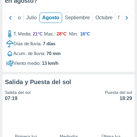
en
agosto
?
ados con el
 seleccionar
o.
yo
Junio
Julio
Agosto
Septiembre
Octubre
Noviemb
calización
precisa e
ión mediante
T. Media:
21°C
Max.:
28°C
Min:
16°C
Días de lluvia:
7
días
, publicidad
Acum. de lluvia:
70 mm
dos,
 publicidad
Viento medio:
13 km/h
,
ón de
 desarrollo
Salida y Puesta del sol
s.
Salida del sol
Puesta del sol
tros 1199
07:19
18:29
ios
Primera luz
Mediodía
Última luz