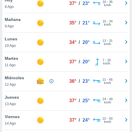
ublicidad y
16
-
36
37°
/
23°
km/h
8 Ago
do en
 mismo.
Mañana
15
-
34
35°
/
21°
sultar más
km/h
9 Ago
 en nuestra
 Cookies
y
Lunes
13
-
31
ualquier
34°
/
20°
km/h
10 Ago
ento
 botón
Martes
7
-
26
37°
/
20°
ación de
km/h
11 Ago
kies
 disponible
Miércoles
21
-
45
e nuestra
36°
/
23°
km/h
12 Ago
.
Jueves
IVAMENTE,
24
-
49
37°
/
25°
km/h
13 Ago
as
Viernes
22
-
50
37°
/
24°
 a cookies
km/h
14 Ago
 no aceptar