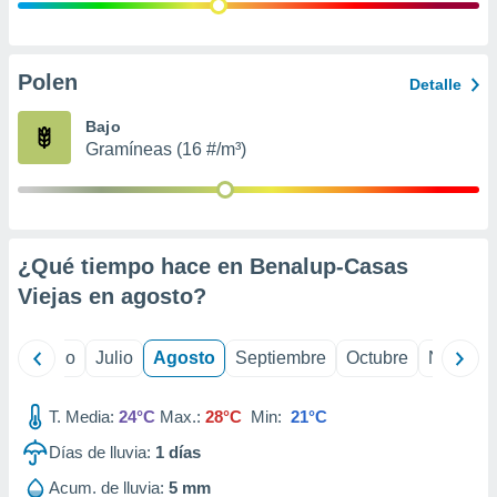
ados con el
 seleccionar
o.
calización
Polen
Detalle
precisa e
ión mediante
Bajo
Gramíneas (16 #/m³)
, publicidad
dos,
 publicidad
,
¿Qué tiempo hace en Benalup-Casas
ón de
 desarrollo
Viejas en
agosto
?
s.
tros 1199
yo
Junio
Julio
Agosto
Septiembre
Octubre
Noviemb
ios
T. Media:
24°C
Max.:
28°C
Min:
21°C
Días de lluvia:
1
días
Acum. de lluvia:
5 mm