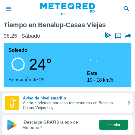
sas Viejas
Tiempo en Benalup-Casas Viejas
privacidad
08:25
Sábado
...
o de
o) ha sido
Soleado
or
24°
es para
ue la
 que se
Este
e calidad.
Sensación de 25°
10
18 km/h
eder a este
ediante las
opciones:
Aviso de nivel amarillo
Alerta moderada por altas temperaturas en Benalup-
ookies y
Casas Viejas hoy
e forma
¡Descarga
GRATIS
la app de
Instalar
d digital
Meteored!
ada, basada