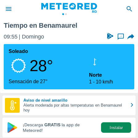
urel
Tiempo en Benamaurel
privacidad
09:55
Domingo
...
o de
o) ha sido
Soleado
or
28°
es para
ue la
 que se
Norte
e calidad.
Sensación de 27°
1
10 km/h
eder a este
ediante las
opciones:
Aviso de nivel amarillo
Alerta moderada por altas temperaturas en Benamaurel
ookies y
hoy
e forma
¡Descarga
GRATIS
la app de
Instalar
d digital
Meteored!
ada, basada