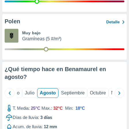
ados con el
 seleccionar
o.
calización
Polen
Detalle
precisa e
ión mediante
Muy bajo
Gramíneas (5 #/m³)
, publicidad
dos,
 publicidad
,
¿Qué tiempo hace en Benamaurel en
ón de
 desarrollo
agosto
?
s.
tros 1199
yo
Junio
Julio
Agosto
Septiembre
Octubre
Noviemb
ios
T. Media:
25°C
Max.:
32°C
Min:
18°C
Días de lluvia:
3
días
Acum. de lluvia:
12 mm