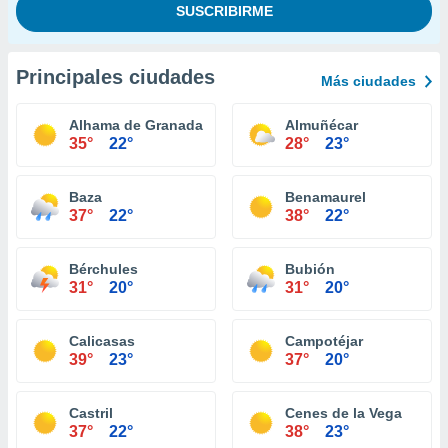
Principales ciudades
Más ciudades
Alhama de Granada
Almuñécar
35°
22°
28°
23°
Baza
Benamaurel
37°
22°
38°
22°
Bérchules
Bubión
31°
20°
31°
20°
Calicasas
Campotéjar
39°
23°
37°
20°
Castril
Cenes de la Vega
37°
22°
38°
23°