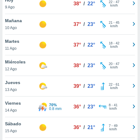
ublicidad y
22
-
47
38°
/
22°
km/h
9 Ago
do en
 mismo.
Mañana
21
-
45
37°
/
23°
sultar más
km/h
10 Ago
 en nuestra
 Cookies
y
Martes
18
-
42
ualquier
37°
/
22°
km/h
11 Ago
ento
 botón
Miércoles
20
-
47
38°
/
23°
ación de
km/h
12 Ago
kies
 disponible
Jueves
22
-
61
e nuestra
39°
/
23°
km/h
13 Ago
.
Viernes
IVAMENTE,
70%
8
-
41
36°
/
23°
0.8 mm
km/h
14 Ago
as
Sábado
7
-
49
36°
/
21°
 a cookies
km/h
15 Ago
 no aceptar